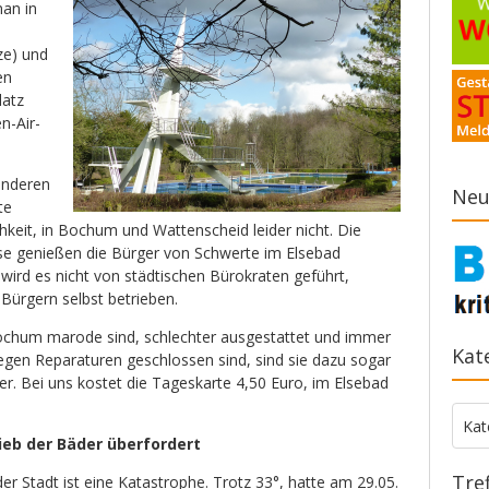
man in
ze) und
en
latz
n-Air-
anderen
Neu
te
hkeit, in Bochum und Wattenscheid leider nicht. Die
se genießen die Bürger von Schwerte im Elsebad
 wird es nicht von städtischen Bürokraten geführt,
Bürgern selbst betrieben.
ochum marode sind, schlechter ausgestattet und immer
Kat
wegen Reparaturen geschlossen sind, sind sie dazu sogar
r. Bei uns kostet die Tageskarte 4,50 Euro, im Elsebad
Kate
Kat
ieb der Bäder überfordert
Tre
Stadt ist eine Katastrophe. Trotz 33°, hatte am 29.05.