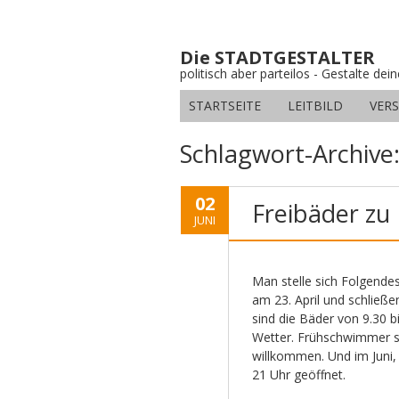
Die STADTGESTALTER
politisch aber parteilos - Gestalte dei
STARTSEITE
LEITBILD
VER
Schlagwort-Archive
02
Freibäder zu
JUNI
Man stelle sich Folgende
am 23. April und schließ
sind die Bäder von 9.30 
Wetter. Frühschwimmer si
willkommen. Und im Juni, 
21 Uhr geöffnet.