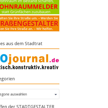
es aus dem Stadtrat
egorien
gorien
egorie auswählen
ffen der STADTGESTALTER