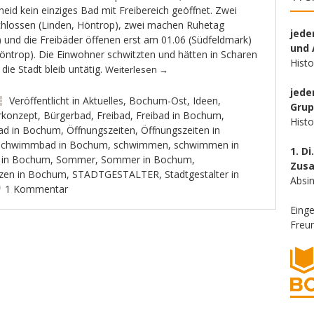
id kein einziges Bad mit Freibereich geöffnet. Zwei
hlossen (Linden, Höntrop), zwei machen Ruhetag
jede
 und die Freibäder öffenen erst am 01.06 (Südfeldmark)
und 
öntrop). Die Einwohner schwitzten und hätten in Scharen
Hist
die Stadt bleib untätig.
Weiterlesen
→
jede
Veröffentlicht in
Aktuelles
,
Bochum-Ost
,
Ideen
,
Gru
rkonzept
,
Bürgerbad
,
Freibad
,
Freibad in Bochum
,
Hist
bad in Bochum
,
Öffnungszeiten
,
Öffnungszeiten in
Schwimmbad in Bochum
,
schwimmen
,
schwimmen in
1. Di
e in Bochum
,
Sommer
,
Sommer in Bochum
,
Zus
nzen in Bochum
,
STADTGESTALTER
,
Stadtgestalter in
Absin
1 Kommentar
Eing
Freun