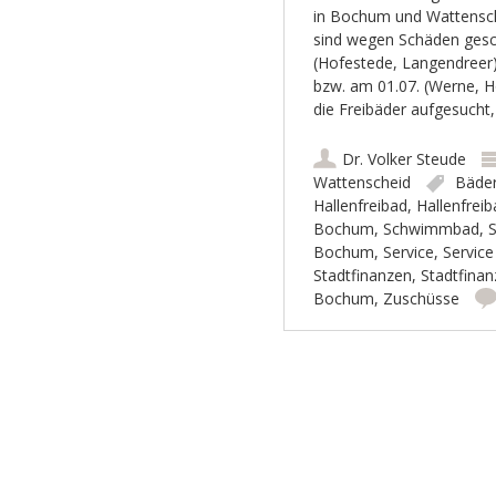
in Bochum und Wattensche
sind wegen Schäden gesc
(Hofestede, Langendreer)
bzw. am 01.07. (Werne, H
die Freibäder aufgesucht, 
Dr. Volker Steude
Wattenscheid
Bäde
Hallenfreibad
,
Hallenfrei
Bochum
,
Schwimmbad
,
Bochum
,
Service
,
Servic
Stadtfinanzen
,
Stadtfina
Bochum
,
Zuschüsse
Artikel-Navigation