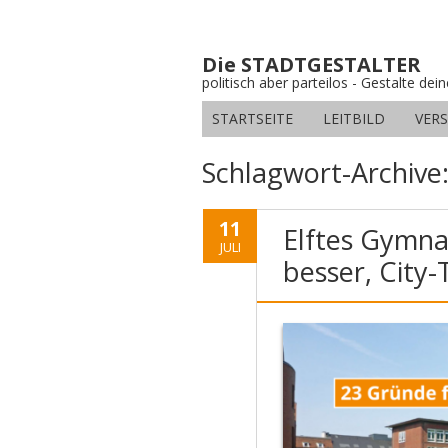
Die STADTGESTALTER
politisch aber parteilos - Gestalte dei
STARTSEITE
LEITBILD
VER
Schlagwort-Archive
11
Elftes Gymna
JULI
besser, City