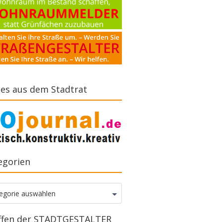
es aus dem Stadtrat
egorien
gorien
egorie auswählen
ffen der STADTGESTALTER