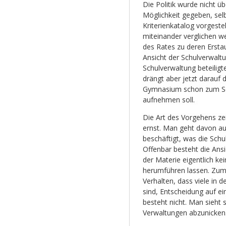
Die Politik wurde nicht üb
Möglichkeit gegeben, sel
Kriterienkatalog vorgeste
miteinander verglichen w
des Rates zu deren Ersta
Ansicht der Schulverwalt
Schulverwaltung beteiligt
drängt aber jetzt darauf
Gymnasium schon zum Sch
aufnehmen soll.
Die Art des Vorgehens zei
ernst. Man geht davon au
beschäftigt, was die Schu
Offenbar besteht die Ansi
der Materie eigentlich ke
herumführen lassen. Zum z
Verhalten, dass viele in d
sind, Entscheidung auf ei
besteht nicht. Man sieht 
Verwaltungen abzunicken