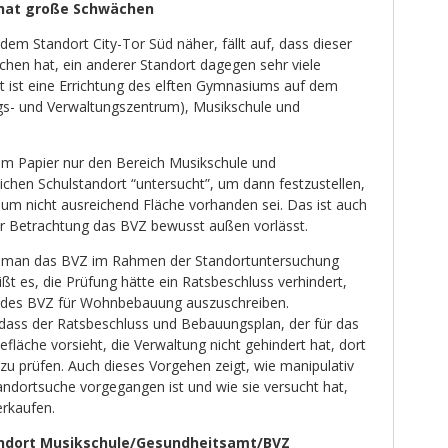
 hat große Schwächen
dem Standort City-Tor Süd näher, fällt auf, dass dieser
chen hat, ein anderer Standort dagegen sehr viele
nt ist eine Errichtung des elften Gymnasiums auf dem
gs- und Verwaltungszentrum), Musikschule und
rem Papier nur den Bereich Musikschule und
chen Schulstandort “untersucht”, um dann festzustellen,
ium nicht ausreichend Fläche vorhanden sei. Das ist auch
der Betrachtung das BVZ bewusst außen vorlässt.
 man das BVZ im Rahmen der Standortuntersuchung
ißt es, die Prüfung hätte ein Ratsbeschluss verhindert,
 des BVZ für Wohnbebauung auszuschreiben.
, dass der Ratsbeschluss und Bebauungsplan, der für das
fläche vorsieht, die Verwaltung nicht gehindert hat, dort
zu prüfen. Auch dieses Vorgehen zeigt, wie manipulativ
andortsuche vorgegangen ist und wie sie versucht hat,
erkaufen.
andort Musikschule/Gesundheitsamt/BVZ