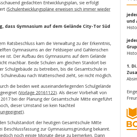
sschauend gedachten Entwicklungsplan, sie erfolgt
rt (
Schulentwicklungspläne erweisen sich immer wieder
jede
und 
g, dass Gymnasium auf dem Gelände City-Tor Süd
Hist
jede
m Ratsbeschluss kam die Verwaltung zu der Erkenntnis,
Gru
s elften Gymnasiums an der Feldsieper und Gahlenschen
Hist
Idee ist. Der Aufbau des Gymnasiums auf dem Gelände
icht machbar. Beide Schulen am gleichen Standort bei
1. Di
der Schulgebäude zu betreiben, bis die Gesamtschule in
Zus
Schulneubau nach Wattenscheid zieht, sei nicht möglich.
Absin
urch die beiden weit auseinanderliegenden Schulgelände
Eing
geeignet (
Vorlage 20161122
). Als dieser Vorbehalt von
Freun
2017 bei der Planung der Gesamtschule Mitte eingeführt
och, dieser Umstand sei kein Nachteil
 ungeeignet
).
en Schulstandort der heutigen Gesamtschule Mitte
ei Beschlussfassung zur Gymnasiumsgründung bekannt.
 jedoch noch einige Monate diese zu bemerken. Dann