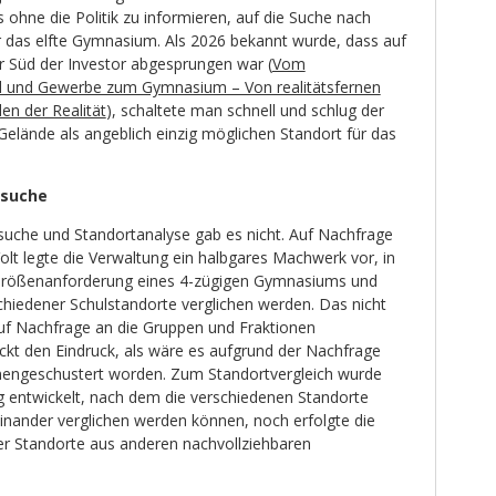
s ohne die Politik zu informieren, auf die Suche nach
 das elfte Gymnasium. Als 2026 bekannt wurde, dass auf
 Süd der Investor abgesprungen war (
Vom
el und Gewerbe zum Gymnasium – Von realitätsfernen
n der Realität
), schaltete man schnell und schlug der
 Gelände als angeblich einzig möglichen Standort für das
tsuche
suche und Standortanalyse gab es nicht. Auf Nachfrage
olt legte die Verwaltung ein halbgares Machwerk vor, in
Größenanforderung eines 4-zügigen Gymnasiums und
iedener Schulstandorte verglichen werden. Das nicht
 auf Nachfrage an die Gruppen und Fraktionen
ckt den Eindruck, als wäre es aufgrund der Nachfrage
mengeschustert worden. Zum Standortvergleich wurde
og entwickelt, nach dem die verschiedenen Standorte
inander verglichen werden können, noch erfolgte die
r Standorte aus anderen nachvollziehbaren