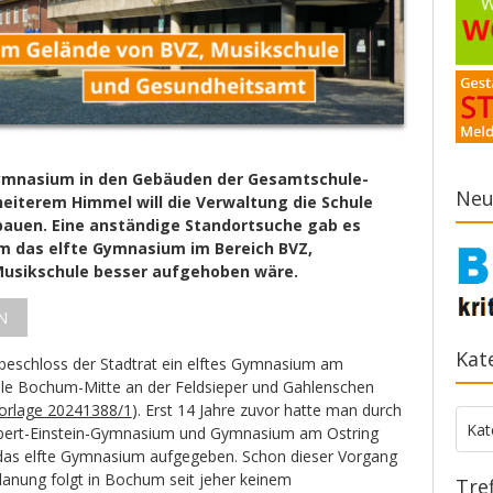
 Gymnasium in den Gebäuden der Gesamtschule-
Neu
heiterem Himmel will die Verwaltung die Schule
 bauen. Eine anständige Standortsuche gab es
um das elfte Gymnasium im Bereich BVZ,
usikschule besser aufgehoben wäre.
N
Kat
beschloss der Stadtrat ein elftes Gymnasium am
le Bochum-Mitte an der Feldsieper und Gahlenschen
orlage 20241388/1
). Erst 14 Jahre zuvor hatte man durch
Kate
Kat
ert-Einstein-Gymnasium und Gymnasium am Ostring
s elfte Gymnasium aufgegeben. Schon dieser Vorgang
planung folgt in Bochum seit jeher keinem
Tre