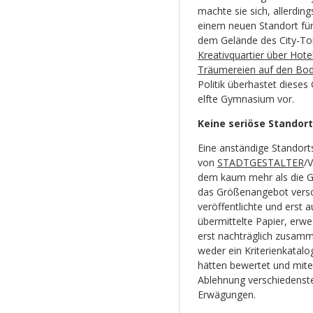
machte sie sich, allerding
einem neuen Standort für
dem Gelände des City-Tor
Kreativquartier über Hot
Träumereien auf den Bode
Politik überhastet dieses
elfte Gymnasium vor.
Keine seriöse Standor
Eine anständige Standort
von
STADTGESTALTER
/V
dem kaum mehr als die 
das Größenangebot versch
veröffentlichte und erst
übermittelte Papier, erwe
erst nachträglich zusam
weder ein Kriterienkatal
hätten bewertet und mite
Ablehnung verschiedenste
Erwägungen.