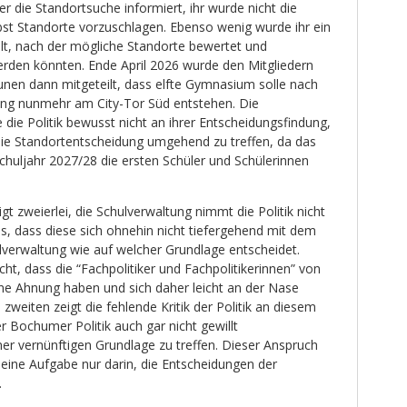
er die Standortsuche informiert, ihr wurde nicht die
bst Standorte vorzuschlagen. Ebenso wenig wurde ihr ein
llt, nach der mögliche Standorte bewertet und
erden könnten. Ende April 2026 wurde den Mitgliedern
unen dann mitgeteilt, dass elfte Gymnasium solle nach
ung nunmehr am City-Tor Süd entstehen. Die
e die Politik bewusst nicht an ihrer Entscheidungsfindung,
 die Standortentscheidung umgehend zu treffen, da das
uljahr 2027/28 die ersten Schüler und Schülerinnen
gt zweierlei, die Schulverwaltung nimmt die Politik nicht
s, dass diese sich ohnehin nicht tiefergehend mit dem
lverwaltung wie auf welcher Grundlage entscheidet.
cht, dass die “Fachpolitiker und Fachpolitikerinnen” von
ine Ahnung haben und sich daher leicht an der Nase
weiten zeigt die fehlende Kritik der Politik an diesem
er Bochumer Politik auch gar nicht gewillt
ner vernünftigen Grundlage zu treffen. Dieser Anspruch
seine Aufgabe nur darin, die Entscheidungen der
.