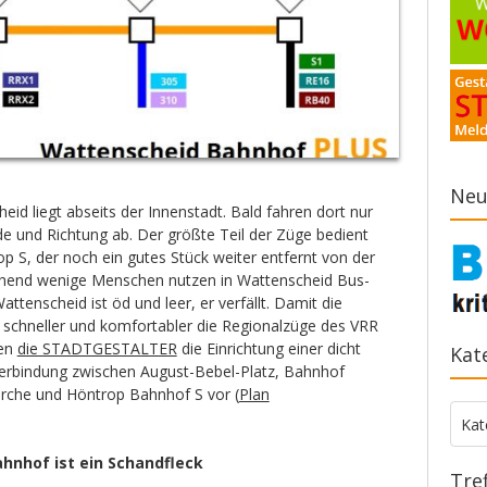
Neu
id liegt abseits der Innenstadt. Bald fahren dort nur
e und Richtung ab. Der größte Teil der Züge bedient
 S, der noch ein gutes Stück weiter entfernt von der
echend wenige Menschen nutzen in Wattenscheid Bus-
tenscheid ist öd und leer, er verfällt. Damit die
 schneller und komfortabler die Regionalzüge des VRR
gen
die STADTGESTALTER
die Einrichtung einer dicht
Kat
erbindung zwischen August-Bebel-Platz, Bahnhof
rche und Höntrop Bahnhof S vor (
Plan
Kate
Kat
hnhof ist ein Schandfleck
Tre