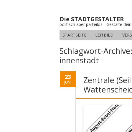
Die STADTGESTALTER
politisch aber parteilos - Gestalte dei
STARTSEITE
LEITBILD
VER
Schlagwort-Archive
innenstadt
23
Zentrale (Sei
JUNI
Wattenschei