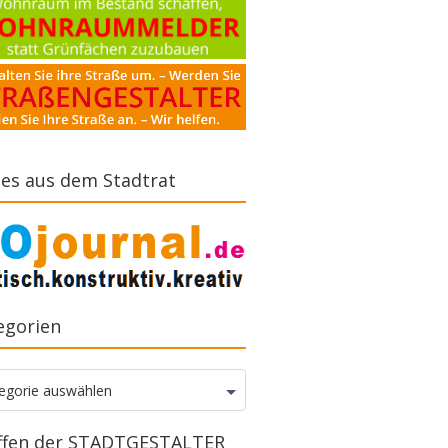
es aus dem Stadtrat
egorien
gorien
egorie auswählen
ffen der STADTGESTALTER