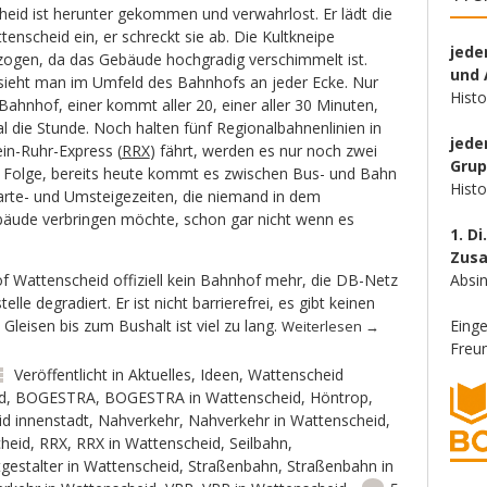
eid ist herunter gekommen und verwahrlost. Er lädt die
nscheid ein, er schreckt sie ab. Die Kultkneipe
jede
gezogen, da das Gebäude hochgradig verschimmelt ist.
und 
sieht man im Umfeld des Bahnhofs an jeder Ecke. Nur
Hist
ahnhof, einer kommt aller 20, einer aller 30 Minuten,
al die Stunde. Noch halten fünf Regionalbahnenlinien in
jede
in-Ruhr-Express (
RRX
) fährt, werden es nur noch zwei
Gru
e Folge, bereits heute kommt es zwischen Bus- und Bahn
Hist
rte- und Umsteigezeiten, die niemand in dem
bäude verbringen möchte, schon gar nicht wenn es
1. Di
Zus
of Wattenscheid offiziell kein Bahnhof mehr, die DB-Netz
Absin
elle degradiert. Er ist nicht barrierefrei, es gibt keinen
leisen bis zum Bushalt ist viel zu lang.
Eing
Weiterlesen
→
Freun
Veröffentlicht in
Aktuelles
,
Ideen
,
Wattenscheid
d
,
BOGESTRA
,
BOGESTRA in Wattenscheid
,
Höntrop
,
id innenstadt
,
Nahverkehr
,
Nahverkehr in Wattenscheid
,
heid
,
RRX
,
RRX in Wattenscheid
,
Seilbahn
,
gestalter in Wattenscheid
,
Straßenbahn
,
Straßenbahn in