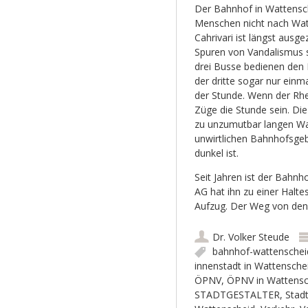
Der Bahnhof in Wattensch
Menschen nicht nach Watte
Cahrivari ist längst aus
Spuren von Vandalismus 
drei Busse bedienen den B
der dritte sogar nur einm
der Stunde. Wenn der Rhe
Züge die Stunde sein. Di
zu unzumutbar langen Wa
unwirtlichen Bahnhofsge
dunkel ist.
Seit Jahren ist der Bahnh
AG hat ihn zu einer Haltest
Aufzug. Der Weg von den G
Dr. Volker Steude
bahnhof-wattenschei
innenstadt in Wattensche
ÖPNV
,
ÖPNV in Wattensc
STADTGESTALTER
,
Stadt