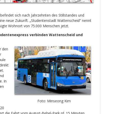
efindet sich nach Jahrzehnten des Stillstandes und
eine neue Zukunft. „Studentenstadt Wattenscheid“ nennt
ssigte Wohnort von 75.000 Menschen jetzt.
udentenexpress verbinden Wattenscheid und
r den
r
hule
irekt
et.
and
. In
nen
Foto: Minseong Kim
020
ert die Fahrt vom August-Bebel-Park rd. 15 Minuten