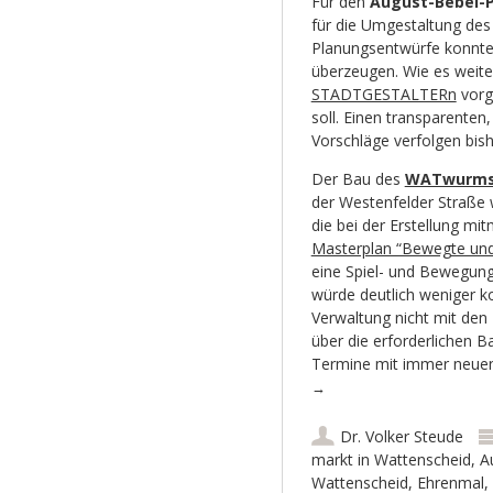
Für den
August-Bebel-P
für die Umgestaltung des 
Planungsentwürfe konnten
überzeugen. Wie es weiter
STADTGESTALTERn
vorg
soll. Einen transparenten
Vorschläge verfolgen bis
Der Bau des
WATwurm
der Westenfelder Straße 
die bei der Erstellung m
Masterplan “Bewegte und 
eine Spiel- und Bewegun
würde deutlich weniger ko
Verwaltung nicht mit den
über die erforderlichen 
Termine mit immer neuen 
→
Dr. Volker Steude
markt in Wattenscheid
,
A
Wattenscheid
,
Ehrenmal
,