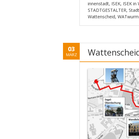
innenstadt
,
ISEK
,
ISEK in
STADTGESTALTER
,
Stadt
Wattenscheid
,
WATwurm
03
Wattenschei
MÄRZ