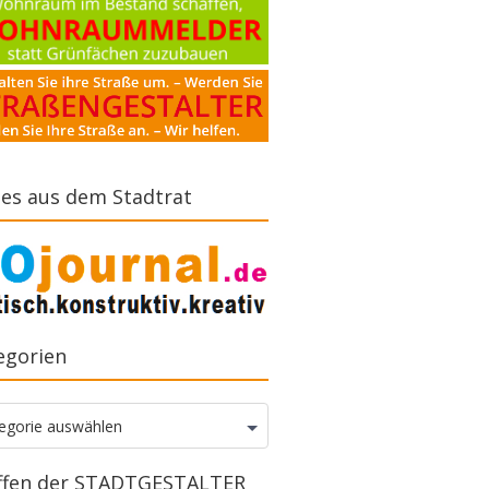
es aus dem Stadtrat
egorien
gorien
egorie auswählen
ffen der STADTGESTALTER