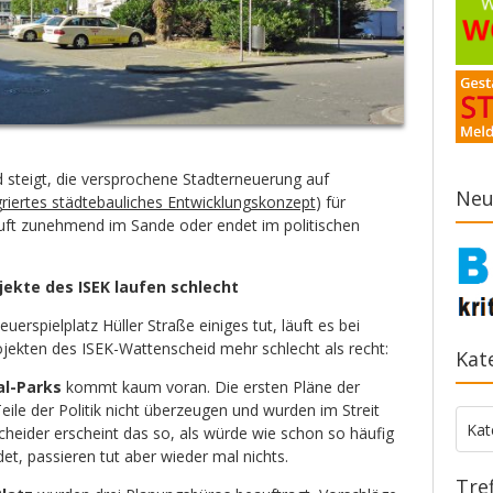
d steigt, die versprochene Stadterneuerung auf
Neu
griertes städtebauliches Entwicklungskonzept
) für
uft zunehmend im Sande oder endet im politischen
jekte des ISEK laufen schlecht
erspielplatz Hüller Straße einiges tut, läuft es bei
jekten des ISEK-Wattenscheid mehr schlecht als recht:
Kat
al-Parks
kommt kaum voran. Die ersten Pläne der
ile der Politik nicht überzeugen und wurden im Streit
Kate
Kat
cheider erscheint das so, als würde wie schon so häufig
det, passieren tut aber wieder mal nichts.
Tre