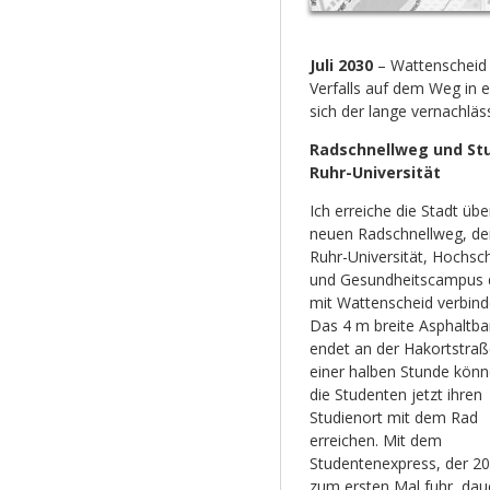
Juli 2030
– Wattenscheid b
Verfalls auf dem Weg in 
sich der lange vernachlä
Radschnellweg und St
Ruhr-Universität
Ich erreiche die Stadt übe
neuen Radschnellweg, de
Ruhr-Universität, Hochsc
und Gesundheitscampus d
mit Wattenscheid verbind
Das 4 m breite Asphaltb
endet an der Hakortstraße
einer halben Stunde kön
die Studenten jetzt ihren
Studienort mit dem Rad
erreichen. Mit dem
Studentenexpress, der 2
zum ersten Mal fuhr, dau