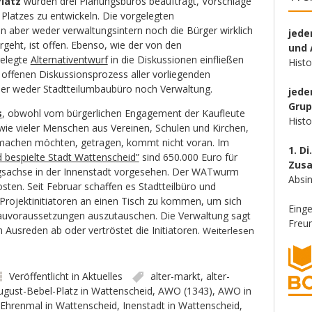
latz
wurden drei Planungsbüros beauftragt, Vorschläge
Platzes zu entwickeln. Die vorgelegten
 aber weder verwaltungsintern noch die Bürger wirklich
jede
geht, ist offen. Ebenso, wie der von den
und 
elegte
Alternativentwurf
in die Diskussionen einfließen
Hist
, offenen Diskussionsprozess aller vorliegenden
her weder Stadtteilumbaubüro noch Verwaltung.
jede
Gru
s
, obwohl vom bürgerlichen Engagement der Kaufleute
Hist
wie vieler Menschen aus Vereinen, Schulen und Kirchen,
itmachen möchten, getragen, kommt nicht voran. Im
1. Di
bespielte Stadt Wattenscheid”
sind 650.000 Euro für
Zus
gsachse in der Innenstadt vorgesehen. Der WATwurm
Absin
sten. Seit Februar schaffen es Stadtteilbüro und
 Projektinitiatoren an einen Tisch zu kommen, um sich
Eing
Bauvoraussetzungen auszutauschen. Die Verwaltung sagt
Freun
Ausreden ab oder vertröstet die Initiatoren.
Weiterlesen
Veröffentlicht in
Aktuelles
alter-markt
,
alter-
ugust-Bebel-Platz in Wattenscheid
,
AWO (1343)
,
AWO in
Ehrenmal in Wattenscheid
,
Inenstadt in Wattenscheid
,