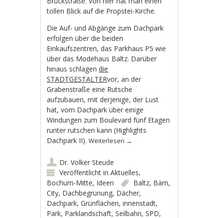
Brückstraße. Von hier hat man einen
tollen Blick auf die Propstei-Kirche.
Die Auf- und Abgänge zum Dachpark
erfolgen über die beiden
Einkaufszentren, das Parkhaus P5 wie
über das Modehaus Baltz. Darüber
hinaus schlagen
die
STADTGESTALTER
vor, an der
Grabenstraße eine Rutsche
aufzubauen, mit derjenige, der Lust
hat, vom Dachpark über einige
Windungen zum Boulevard fünf Etagen
runter rutschen kann (Highlights
Dachpark II).
Weiterlesen
→
Dr. Volker Steude
Veröffentlicht in
Aktuelles
,
Bochum-Mitte
,
Ideen
Baltz
,
Bäm
,
City
,
Dachbegrünung
,
Dächer
,
Dachpark
,
Grünflächen
,
innenstadt
,
Park
,
Parklandschaft
,
Seilbahn
,
SPD
,