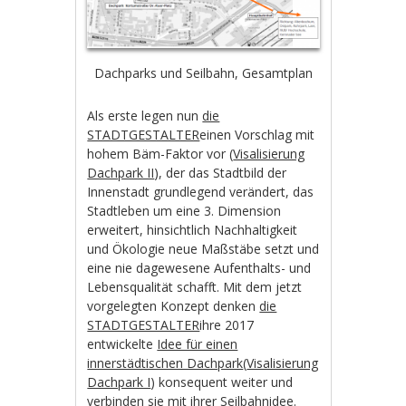
Dachparks und Seilbahn, Gesamtplan
Als erste legen nun
die
STADTGESTALTER
einen Vorschlag mit
hohem Bäm-Faktor vor (
Visalisierung
Dachpark II
), der das Stadtbild der
Innenstadt grundlegend verändert, das
Stadtleben um eine 3. Dimension
erweitert, hinsichtlich Nachhaltigkeit
und Ökologie neue Maßstäbe setzt und
eine nie dagewesene Aufenthalts- und
Lebensqualität schafft. Mit dem jetzt
vorgelegten Konzept denken
die
STADTGESTALTER
ihre 2017
entwickelte
Idee für einen
innerstädtischen Dachpark
(
Visalisierung
Dachpark I
) konsequent weiter und
verbinden sie mit ihrer Seilbahnidee.