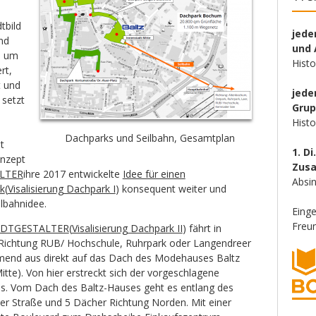
tbild
jede
nd
und 
n um
Hist
rt,
t und
jede
setzt
Gru
Hist
Dachparks und Seilbahn, Gesamtplan
t
1. Di
onzept
Zus
ALTER
ihre 2017 entwickelte
Idee für einen
Absin
k
(
Visalisierung Dachpark I
) konsequent weiter und
ilbahnidee.
Eing
Freun
ADTGESTALTER
(
Visalisierung Dachpark II
) fährt in
 Richtung RUB/ Hochschule, Ruhrpark oder Langendreer
nd aus direkt auf das Dach des Modehauses Baltz
itte). Von hier erstreckt sich der vorgeschlagene
s. Vom Dach des Baltz-Hauses geht es entlang des
ser Straße und 5 Dächer Richtung Norden. Mit einer