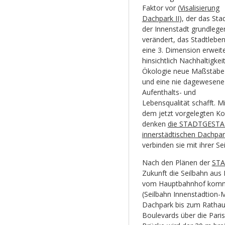
Faktor vor (
Visalisierung
Dachpark II
), der das Stad
der Innenstadt grundlege
verändert, das Stadtlebe
eine 3. Dimension erweite
hinsichtlich Nachhaltigkei
Ökologie neue Maßstäbe 
und eine nie dagewesene
Aufenthalts- und
Lebensqualität schafft. Mi
dem jetzt vorgelegten K
denken
die STADTGEST
innerstädtischen Dachpar
verbinden sie mit ihrer Se
Nach den Plänen der
ST
Zukunft die Seilbahn aus
vom Hauptbahnhof komme
(Seilbahn Innenstadtion-M
Dachpark bis zum Rathau
Boulevards über die Pari