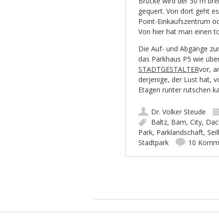
Brücke wird der 30 m br
gequert. Von dort geht e
Point-Einkaufszentrum od
Von hier hat man einen tol
Die Auf- und Abgänge zum
das Parkhaus P5 wie übe
STADTGESTALTER
vor, a
derjenige, der Lust hat,
Etagen runter rutschen ka
Dr. Volker Steude
Baltz
,
Bäm
,
City
,
Dac
Park
,
Parklandschaft
,
Sei
Stadtpark
10 Komm
Artikel-Navigation
Die STADTGESTALTER - politisch aber partei