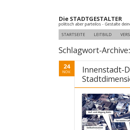
Die STADTGESTALTER
politisch aber parteilos - Gestalte dei
STARTSEITE
LEITBILD
VER
Schlagwort-Archive
24
Innenstadt-D
NOV.
Stadtdimens