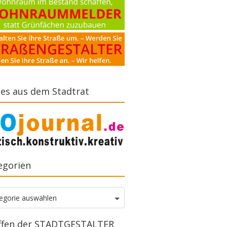
es aus dem Stadtrat
egorien
gorien
egorie auswählen
ffen der STADTGESTALTER