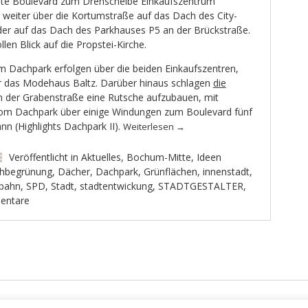
eite Boulevard zum Drehscheibe Einkaufszentrum
s weiter über die Kortumstraße auf das Dach des City-
er auf das Dach des Parkhauses P5 an der Brückstraße.
len Blick auf die Propstei-Kirche.
 Dachpark erfolgen über die beiden Einkaufszentren,
r das Modehaus Baltz. Darüber hinaus schlagen
die
n der Grabenstraße eine Rutsche aufzubauen, mit
 vom Dachpark über einige Windungen zum Boulevard fünf
nn (Highlights Dachpark II).
Weiterlesen
→
Veröffentlicht in
Aktuelles
,
Bochum-Mitte
,
Ideen
hbegrünung
,
Dächer
,
Dachpark
,
Grünflächen
,
innenstadt
,
lbahn
,
SPD
,
Stadt
,
stadtentwickung
,
STADTGESTALTER
,
entare
los