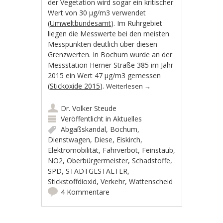
der Vegetation wird sogar ein kritischer
Wert von 30 µg/m3 verwendet
(
Umweltbundesamt
). Im Ruhrgebiet
liegen die Messwerte bei den meisten
Messpunkten deutlich über diesen
Grenzwerten. In Bochum wurde an der
Messstation Herner Straße 385 im Jahr
2015 ein Wert 47 µg/m3 gemessen
(
Stickoxide 2015
).
Weiterlesen
→
Dr. Volker Steude
Veröffentlicht in
Aktuelles
Abgaßskandal
,
Bochum
,
Dienstwagen
,
Diese
,
Eiskirch
,
Elektromobilität
,
Fahrverbot
,
Feinstaub
,
NO2
,
Oberbürgermeister
,
Schadstoffe
,
SPD
,
STADTGESTALTER
,
Stickstoffdioxid
,
Verkehr
,
Wattenscheid
4 Kommentare