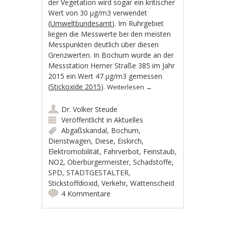
der Vegetation wird sogar ein kritischer
Wert von 30 µg/m3 verwendet
(
Umweltbundesamt
). Im Ruhrgebiet
liegen die Messwerte bei den meisten
Messpunkten deutlich über diesen
Grenzwerten. In Bochum wurde an der
Messstation Herner Straße 385 im Jahr
2015 ein Wert 47 µg/m3 gemessen
(
Stickoxide 2015
).
Weiterlesen
→
Dr. Volker Steude
Veröffentlicht in
Aktuelles
Abgaßskandal
,
Bochum
,
Dienstwagen
,
Diese
,
Eiskirch
,
Elektromobilität
,
Fahrverbot
,
Feinstaub
,
NO2
,
Oberbürgermeister
,
Schadstoffe
,
SPD
,
STADTGESTALTER
,
Stickstoffdioxid
,
Verkehr
,
Wattenscheid
4 Kommentare