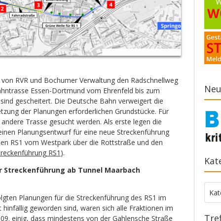
n von RVR und Bochumer Verwaltung den Radschnellweg
Neu
Bahntrasse Essen-Dortmund vom Ehrenfeld bis zum
sind gescheitert. Die Deutsche Bahn verweigert die
tzung der Planungen erforderlichen Grundstücke. Für
andere Trasse gesucht werden. Als erste legen die
einen Planungsentwurf für eine neue Streckenführung
den RS1 vom Westpark über die Rottstraße und den
treckenführung RS1
).
Kat
er Streckenführung ab Tunnel Maarbach
Kate
Kat
lgten Planungen für die Streckenführung des RS1 im
hinfällig geworden sind, waren sich alle Fraktionen im
Tre
09. einig, dass mindestens von der Gahlensche Straße