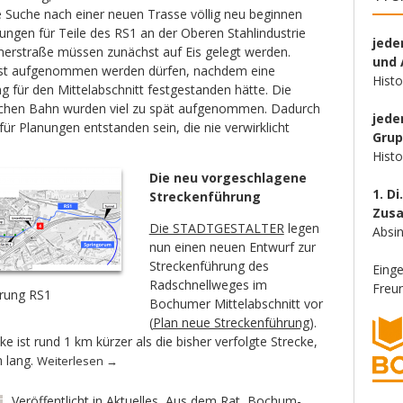
e Suche nach einer neuen Trasse völlig neu beginnen
ungen für Teile des RS1 an der Oberen Stahlindustrie
jede
merstraße müssen zunächst auf Eis gelegt werden.
und 
 erst aufgenommen werden dürfen, nachdem eine
Hist
 für den Mittelabschnitt festgestanden hätte. Die
chen Bahn wurden viel zu spät aufgenommen. Dadurch
jede
ür Planungen entstanden sein, die nie verwirklicht
Gru
Hist
Die neu vorgeschlagene
1. Di
Streckenführung
Zus
Die STADTGESTALTER
legen
Absin
nun einen neuen Entwurf zur
Streckenführung des
Eing
Radschnellweges im
Freun
hrung RS1
Bochumer Mittelabschnitt vor
(
Plan neue Streckenführung
).
e ist rund 1 km kürzer als die bisher verfolgte Strecke,
m lang.
Weiterlesen
→
Veröffentlicht in
Aktuelles
,
Aus dem Rat
,
Bochum-