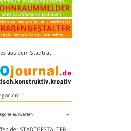
es aus dem Stadtrat
egorien
gorien
egorie auswählen
ffen der STADTGESTALTER