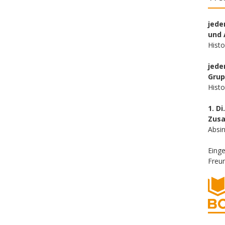
jede
und 
Hist
jede
Gru
Hist
1. Di
Zus
Absin
Eing
Freun