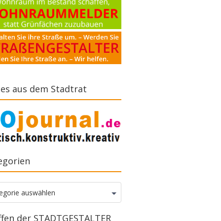
es aus dem Stadtrat
egorien
gorien
egorie auswählen
ffen der STADTGESTALTER