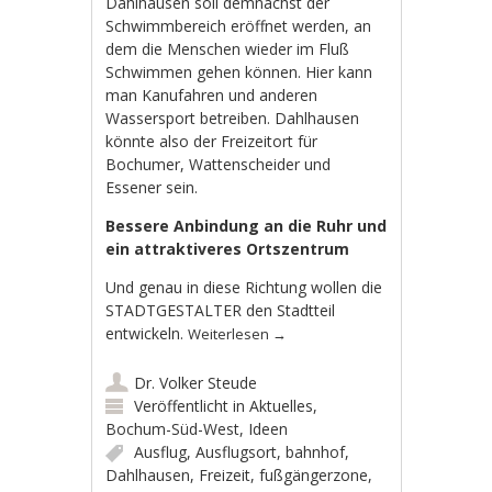
Dahlhausen soll demnächst der
Schwimmbereich eröffnet werden, an
dem die Menschen wieder im Fluß
Schwimmen gehen können. Hier kann
man Kanufahren und anderen
Wassersport betreiben. Dahlhausen
könnte also der Freizeitort für
Bochumer, Wattenscheider und
Essener sein.
Bessere Anbindung an die Ruhr und
ein attraktiveres Ortszentrum
Und genau in diese Richtung wollen
die
STADTGESTALTER
den Stadtteil
entwickeln.
Weiterlesen
→
Dr. Volker Steude
Veröffentlicht in
Aktuelles
,
Bochum-Süd-West
,
Ideen
Ausflug
,
Ausflugsort
,
bahnhof
,
Dahlhausen
,
Freizeit
,
fußgängerzone
,