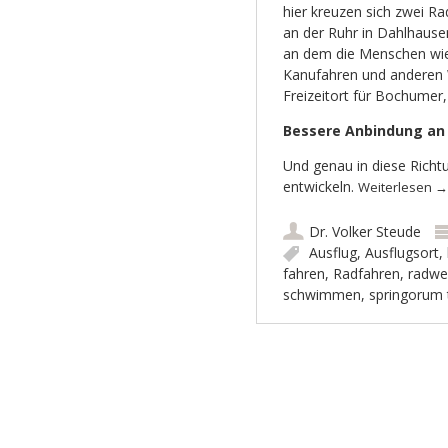
hier kreuzen sich zwei R
an der Ruhr in Dahlhaus
an dem die Menschen wi
Kanufahren und anderen 
Freizeitort für Bochumer
Bessere Anbindung an 
Und genau in diese Richt
entwickeln.
Weiterlesen
→
Dr. Volker Steude
Ausflug
,
Ausflugsort
,
fahren
,
Radfahren
,
radwe
schwimmen
,
springorum 
Artikel-Navigation