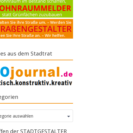
es aus dem Stadtrat
egorien
gorien
egorie auswählen
ffen der STADTGESTALTER