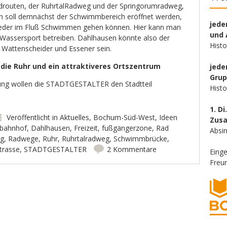
adrouten, der RuhrtalRadweg und der Springorumradweg,
en soll demnächst der Schwimmbereich eröffnet werden,
jede
eder im Fluß Schwimmen gehen können. Hier kann man
und 
Wassersport betreiben. Dahlhausen könnte also der
Hist
, Wattenscheider und Essener sein.
die Ruhr und ein attraktiveres Ortszentrum
jede
Gru
ung wollen
die STADTGESTALTER
den Stadtteil
Hist
1. Di
Veröffentlicht in
Aktuelles
,
Bochum-Süd-West
,
Ideen
Zus
bahnhof
,
Dahlhausen
,
Freizeit
,
fußgängerzone
,
Rad
Absin
g
,
Radwege
,
Ruhr
,
Ruhrtalradweg
,
Schwimmbrücke
,
trasse
,
STADTGESTALTER
2 Kommentare
Eing
Freun