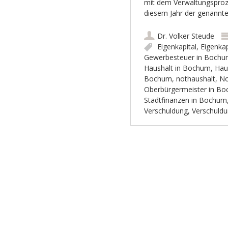
mit dem Verwaltungsproze
diesem Jahr der genannt
Dr. Volker Steude
Eigenkapital
,
Eigenka
Gewerbesteuer in Boch
Haushalt in Bochum
,
Hau
Bochum
,
nothaushalt
,
No
Oberbürgermeister in B
Stadtfinanzen in Bochum
Verschuldung
,
Verschuld
Artikel-Navigation