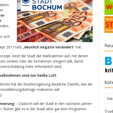
eptes
er
ter
r
erden,
ss sich
Neu
pt 2017 teils „
deutlich negativ verändert
“ hat.
nzept, listet die Stadt die Maßnahmen auf, mit denen
ben senken oder die Einnahmen steigern will, damit
uverschuldung mehr erforderlich wird.
maßnahmen sind nur heiße Luft
Kat
men hat die Bezirksregierung deutliche Zweifel, wie die
solidierungsbeträge realisieren will
g
):
Kate
Kat
mierung
– Dadurch will die Stadt in den nächsten Jahren
n. Bisher gibt es in der Stadt aber gar kein Programm,
Tre