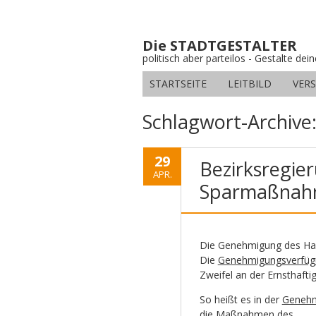
Die STADTGESTALTER
politisch aber parteilos - Gestalte dei
STARTSEITE
LEITBILD
VER
Schlagwort-Archive
29
Bezirksregier
APR.
Sparmaßnah
Die Genehmigung des Haus
Die
Genehmigungsverfüg
Zweifel an der Ernsthaft
So heißt es in der
Geneh
die Maßnahmen des