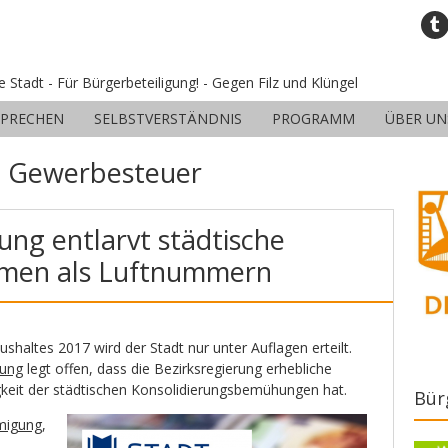
ne Stadt - Für Bürgerbeteiligung! - Gegen Filz und Klüngel
SPRECHEN
SELBSTVERSTÄNDNIS
PROGRAMM
ÜBER UN
:
Gewerbesteuer
ung entlarvt städtische
men als Luftnummern
haltes 2017 wird der Stadt nur unter Auflagen erteilt.
ung
legt offen, dass die Bezirksregierung erhebliche
igkeit der städtischen Konsolidierungsbemühungen hat.
Bür
migung
,