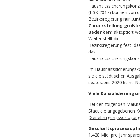
Haushaltssicherungskonz
(HSK 2017) können von d
Bezirksregierung nur „
un
Zurückstellung größte
Bedenken
“ akzeptiert w
Weiter stellt die
Bezirksregierung fest, da
das
Haushaltssicherungskonze
Im Haushaltssicherungsko
sie die städtischen Ausga
spätestens 2020 keine Ne
Viele Konsolidierungs
Bei den folgenden Maßnah
Stadt die angegebenen Kon
(
Genehmigungsverfügun
Geschäftsprozessopti
1,428 Mio. pro Jahr spare