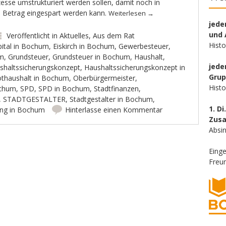
sse umstrukturiert werden sollen, damit noch in
e Betrag eingespart werden kann.
Weiterlesen
→
jede
und 
Veröffentlicht in
Aktuelles
,
Aus dem Rat
Hist
pital in Bochum
,
Eiskirch in Bochum
,
Gewerbesteuer
,
um
,
Grundsteuer
,
Grundsteuer in Bochum
,
Haushalt
,
jede
shaltssicherungskonzept
,
Haushaltssicherungskonzept in
Gru
thaushalt in Bochum
,
Oberbürgermeister
,
Hist
ochum
,
SPD
,
SPD in Bochum
,
Stadtfinanzen
,
,
STADTGESTALTER
,
Stadtgestalter in Bochum
,
1. Di
ung in Bochum
Hinterlasse einen Kommentar
Zus
Absin
Eing
Freun