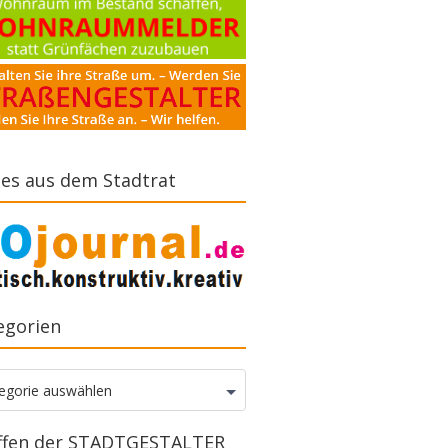
es aus dem Stadtrat
egorien
gorien
egorie auswählen
ffen der STADTGESTALTER