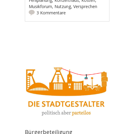
Fehlplanung
,
Konzerthaus
,
Kosten
,
Musikforum
,
Nutzung
,
Versprechen
3 Kommentare
Artikel-Navigation
Bürgerbeteiligung