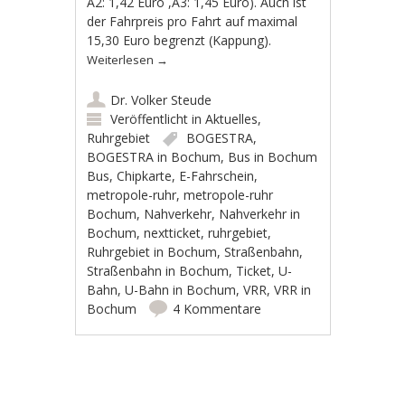
A2: 1,42 Euro ,A3: 1,45 Euro). Auch ist
der Fahrpreis pro Fahrt auf maximal
15,30 Euro begrenzt (Kappung).
Weiterlesen
→
Dr. Volker Steude
Veröffentlicht in
Aktuelles
,
Ruhrgebiet
BOGESTRA
,
BOGESTRA in Bochum
,
Bus in Bochum
Bus
,
Chipkarte
,
E-Fahrschein
,
metropole-ruhr
,
metropole-ruhr
Bochum
,
Nahverkehr
,
Nahverkehr in
Bochum
,
nextticket
,
ruhrgebiet
,
Ruhrgebiet in Bochum
,
Straßenbahn
,
Straßenbahn in Bochum
,
Ticket
,
U-
Bahn
,
U-Bahn in Bochum
,
VRR
,
VRR in
Bochum
4 Kommentare
Artikel-Navigation