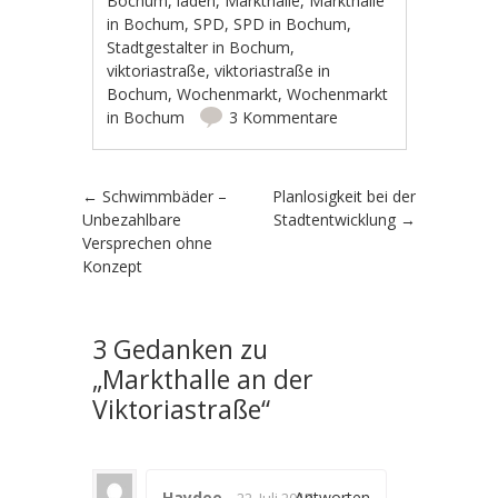
Bochum
,
läden
,
Markthalle
,
Markthalle
in Bochum
,
SPD
,
SPD in Bochum
,
Stadtgestalter in Bochum
,
viktoriastraße
,
viktoriastraße in
Bochum
,
Wochenmarkt
,
Wochenmarkt
in Bochum
3 Kommentare
Artikel-Navigation
←
Schwimmbäder –
Planlosigkeit bei der
Unbezahlbare
Stadtentwicklung
→
Versprechen ohne
Konzept
3 Gedanken zu
„
Markthalle an der
Viktoriastraße
“
Haydee
-
Antworten
22. Juli 2017