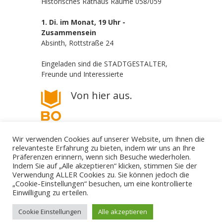
Historisches Rathaus Räume 058/059
1. Di. im Monat, 19 Uhr -
Zusammensein
Absinth, Rottstraße 24
Eingeladen sind die STADTGESTALTER,
Freunde und Interessierte
Von hier aus.
Wir verwenden Cookies auf unserer Website, um Ihnen die
relevanteste Erfahrung zu bieten, indem wir uns an Ihre
Präferenzen erinnern, wenn sich Besuche wiederholen.
Indem Sie auf „Alle akzeptieren“ klicken, stimmen Sie der
Verwendung ALLER Cookies zu. Sie können jedoch die
„Cookie-Einstellungen“ besuchen, um eine kontrollierte
Die STADTGESTALTER - politisch aber parteilos
Einwilligung zu erteilen.
Gestalte deine Stadt. - Für Bürgerbeteiligung! - Gegen
Filz und Klüngel.
mail@die-stadtgestalter.de
Cookie Einstellungen
Alle akzeptieren
↑