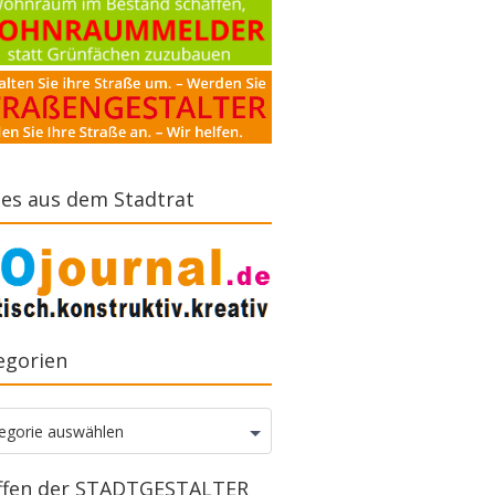
es aus dem Stadtrat
egorien
gorien
egorie auswählen
ffen der STADTGESTALTER