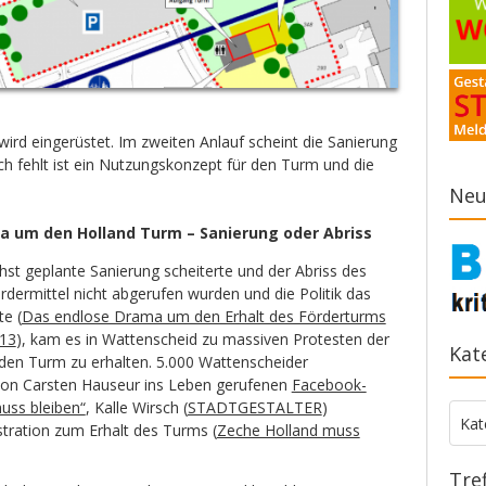
ird eingerüstet. Im zweiten Anlauf scheint die Sanierung
ch fehlt ist ein Nutzungskonzept für den Turm und die
Neu
ma um den Holland Turm – Sanierung oder Abriss
t geplante Sanierung scheiterte und der Abriss des
rdermittel nicht abgerufen wurden und die Politik das
te (
Das endlose Drama um den Erhalt des Förderturms
.13
), kam es in Wattenscheid zu massiven Protesten der
Kat
den Turm zu erhalten. 5.000 Wattenscheider
r von Carsten Hauseur ins Leben gerufenen
Facebook-
uss bleiben“
, Kalle Wirsch (
STADTGESTALTER
)
Kate
Kat
tration zum Erhalt des Turms (
Zeche Holland muss
Tre