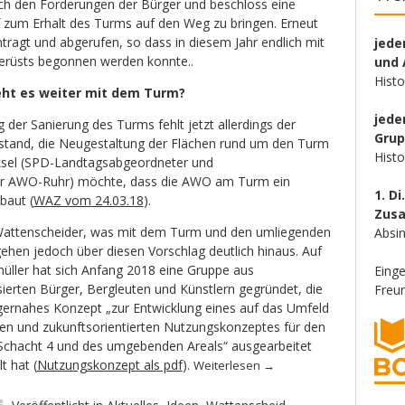
ßlich den Forderungen der Bürger und beschloss eine
 zum Erhalt des Turms auf den Weg zu bringen. Erneut
tragt und abgerufen, so dass in diesem Jahr endlich mit
jede
erüsts begonnen werden konnte..
und 
Hist
geht es weiter mit dem Turm?
jede
der Sanierung des Turms fehlt jetzt allerdings der
Gru
t stand, die Neugestaltung der Flächen rund um den Turm
Hist
üksel (SPD-Landtagsabgeordneter und
er AWO-Ruhr) möchte, dass die AWO am Turm ein
1. Di
baut (
WAZ vom 24.03.18
).
Zus
r Wattenscheider, was mit dem Turm und den umliegenden
Absin
ehen jedoch über diesen Vorschlag deutlich hinaus. Auf
müller hat sich Anfang 2018 eine Gruppe aus
Eing
ierten Bürger, Bergleuten und Künstlern gegründet, die
Freun
ernahes Konzept „zur Entwicklung eines auf das Umfeld
n und zukunftsorientierten Nutzungskonzeptes für den
Schacht 4 und des umgebenden Areals“ ausgearbeitet
t hat (
Nutzungskonzept als pdf
).
Weiterlesen
→