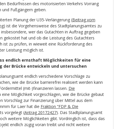
den Bedürfnissen des motorisierten Verkehrs Vorrang
n und Fußgängern geben.
iterten Planung der U35-Verlängerung (
Beitrag vom
ng
) ist die Vorgehensweise des Stadtplanungsamtes zu
st insbesondere, wer das Gutachten in Auftrag gegeben
en gekostet hat und ob die Leistung des Gutachters
h ist zu prüfen, in wieweit eine Rückforderung des
r Leistung möglich ist.
 endlich ernsthaft Möglichkeiten für eine
ung der Brücke entwickeln und untersuchen
planungsamt endlich verschiedene Vorschläge zu
chen, wie die Brücke barrierefrei realisiert werden kann
Fördermittel (mit-)finanzieren lassen.
Die
eine Möglichkeit vorgeschlagen, wie die Brücke gebaut
n Vorschlag zur Finanzierung über Mittel aus dem
mmm für Laer hat die
Fraktion “FDP & Die
ts vorgelegt (
Antrag 20172427
). Das Stadtplanungsamt
ch weitere Möglichkeiten gibt. Vordringlich ist, dass das
ekt endlich zügig voran treibt und nicht weitere