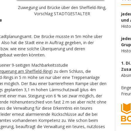
Zuwegung und Brücke über den Sheffield-Ring,
Vorschlag STADTGESTALTER
jede
e
und 
Hist
Stadtplanungsamt. Die Brücke müsste in 5m Höhe über
jede
 Also hat die Stadt eine in Auftrag gegeben, in der
Gru
b bzw. wie eine solche Überquerung und deren
Hist
 gebaut werden könnten.
1. Di
einer 9-seitigen Machbarkeitsstudie
Zus
rquerung am Sheffield-Ring
) zu dem Schluss, die
Absin
d-Rings in 5 m Höhe sei nur über eine Treppenanlage
rei möglich. Der Bau einer barrierefreien Rampe über den
Eing
ngs geplanten 3,1 m hohen Lärmschutzwall (plus 4m
Freun
mit einer max. Steigung von 6 % sei zwar möglich, der
ende Höhenunterschied von fast 2 m sei aber nicht ohne
s die Verwaltung für diese Erkenntnis ein teures
 leider erneut alarmierende Rückschlüsse auf die bei
samtes vorhandenen Kompetenz zu. Wie schon beim
gerung, beauftragt die Verwaltung ein teures, nutzloses