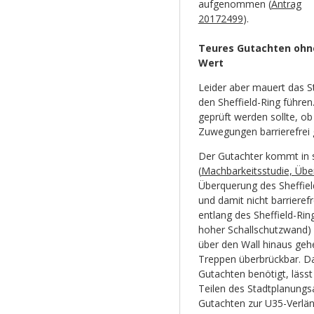
aufgenommen (
Antrag
20172499
).
Teures Gutachten ohn
Wert
Leider aber mauert das 
den Sheffield-Ring führen.
geprüft werden sollte, o
Zuwegungen barrierefrei
Der Gutachter kommt in s
(
Machbarkeitsstudie, Übe
Überquerung des Sheffiel
und damit nicht barrieref
entlang des Sheffield-Ri
hoher Schallschutzwand) 
über den Wall hinaus geh
Treppen überbrückbar. Das
Gutachten benötigt, lässt
Teilen des Stadtplanung
Gutachten zur U35-Verlän