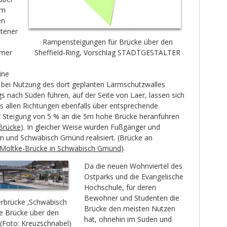
em
en
tener
Rampensteigungen für Brücke über den
umer
Sheffield-Ring, Vorschlag STADTGESTALTER
ine
bei Nutzung des dort geplanten Lärmschutzwalles
gs nach Süden führen, auf der Seite von Laer, lassen sich
 allen Richtungen ebenfalls über entsprechende
 Steigung von 5 % an die 5m hohe Brücke heranführen
Brücke
). In gleicher Weise wurden Fußgänger und
m und Schwäbisch Gmünd realisiert. (Brücke an
Moltke-Brücke in Schwäbisch Gmünd
).
Da die neuen Wohnviertel des
Ostparks und die Evangelische
Hochschule, für deren
Bewohner und Studenten die
rbrücke ‚Schwäbisch
Brücke den meisten Nutzen
e Brücke über den
hat, ohnehin im Süden und
 (Foto: Kreuzschnabel)