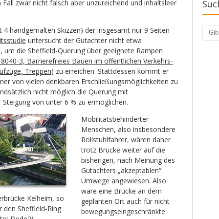
Fall zwar nicht falsch aber unzureichend und inhaltsleer
Suc
t 4 handgemalten Skizzen) der insgesamt nur 9 Seiten
Such
tsstudie
untersucht der Gutachter nicht etwa
n, um die Sheffield-Querung über geeignete Rampen
8040-3, Barrierefreies Bauen im öffentlichen Verkehrs-
ufzüge, Treppen
) zu erreichen. Stattdessen kommt er
ner von vielen denkbaren Erschließungsmöglichkeiten zu
ndsätzlich nicht möglich die Querung mit
Steigung von unter 6 % zu ermöglichen.
Mobilitäts­behinderter
Menschen, also insbesondere
Rollstuhlfahrer, wären daher
trotz Brücke weiter auf die
bisherigen, nach Meinung des
Gutachters „akzeptablen“
Umwege angewiesen. Also
wäre eine Brücke an dem
rbrücke Kelheim, so
geplanten Ort auch für nicht
 den Sheffield-Ring
bewegungseingeschränkte
oto: Dede2)