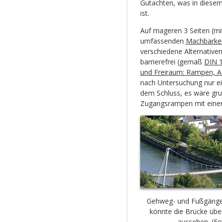
Gutachten, was in diesem 
ist.
Auf mageren 3 Seiten (mi
umfassenden
Machbarkei
verschiedene Alternative
barrierefrei (gemäß
DIN 1
und Freiraum: Rampen, A
nach Untersuchung nur ei
dem Schluss, es wäre gru
Zugangsrampen mit einer 
Gehweg- und Fußgänge
könnte die Brücke über
aussehen. (F