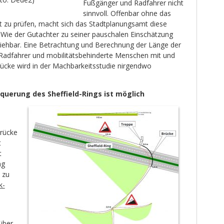
Fußgänger und Radfahrer nicht
sinnvoll. Offenbar ohne das
ät zu prüfen, macht sich das Stadtplanungsamt diese
 Wie der Gutachter zu seiner pauschalen Einschätzung
ziehbar. Eine Betrachtung und Berechnung der Länge der
adfahrer und mobilitäts­behinderte Menschen mit und
rücke wird in der Machbarkeitsstudie nirgendwo
rquerung des Sheffield-Rings ist möglich
Brücke
t
t
ng
 zu
k-
über