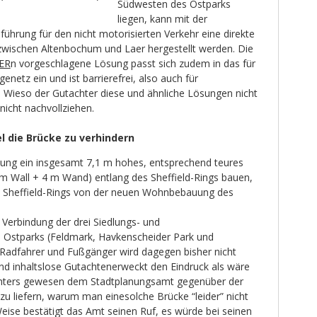
Südwesten des Ostparks
liegen, kann mit der
hrung für den nicht motorisierten Verkehr eine direkte
zwischen Altenbochum und Laer hergestellt werden. Die
ER
n vorgeschlagene Lösung passt sich zudem in das für
netz ein und ist barrierefrei, also auch für
. Wieso der Gutachter diese und ähnliche Lösungen nicht
 nicht nachvollziehen.
l die Brücke zu verhindern
ltung ein insgesamt 7,1 m hohes, entsprechend teures
 Wall + 4 m Wand) entlang des Sheffield-Rings bauen,
 Sheffield-Rings von der neuen Wohnbebauung des
 Verbindung der drei Siedlungs- und
 Ostparks (Feldmark, Havkenscheider Park und
 Radfahrer und Fußgänger wird dagegen bisher nicht
nd inhaltslose Gutachtenerweckt den Eindruck als wäre
chters gewesen dem Stadtplanungsamt gegenüber der
 zu liefern, warum man einesolche Brücke “leider” nicht
eise bestätigt das Amt seinen Ruf, es würde bei seinen