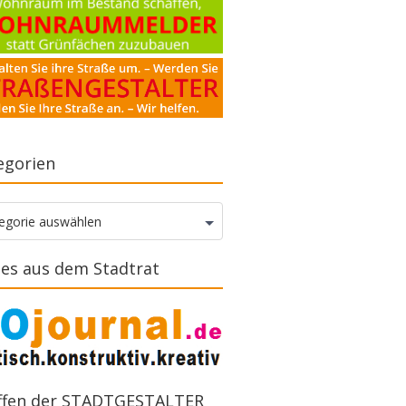
egorien
gorien
egorie auswählen
es aus dem Stadtrat
ffen der STADTGESTALTER