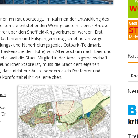
tionen im Rat überzeugt, im Rahmen der Entwicklung des
sollten die entstehenden Wohngebiete mit einer Brücke
rer über den Sheffield-Ring verbunden werden. Erst
s Radfahrern und Fußgängern möglich ohne Umwege
dlungs- und Naherholungsgebiet Ostpark (Feldmark,
 Havkenscheider Höhe) von Altenbochum nach Laer und
Kat
tzt weil die Stadt Mitglied in der Arbeitsgemeinschaft
eundlicher Städte ist, muss die Stadt dem eigenen
 dass nicht nur Auto- sondern auch Radfahrer und
Kate
Kat
omfortabel ihr Ziel erreichen.
Neu
ion
Bau
für
t
Tre