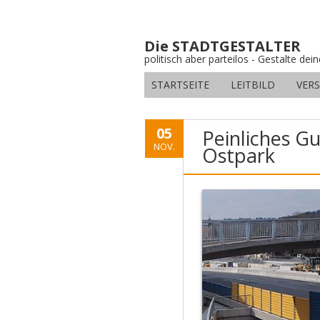
Die STADTGESTALTER
politisch aber parteilos - Gestalte dei
STARTSEITE
LEITBILD
VER
05
Peinliches G
NOV.
Ostpark