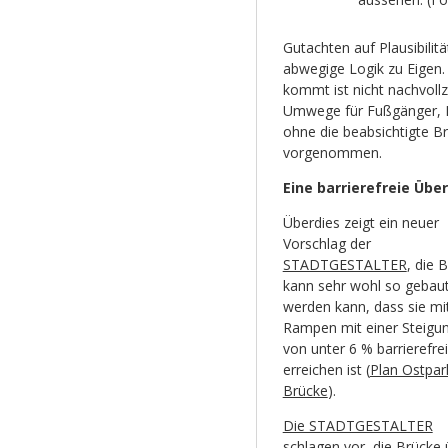
Gutachten auf Plausibilit
abwegige Logik zu Eigen.
kommt ist nicht nachvoll
Umwege für Fußgänger, R
ohne die beabsichtigte B
vorgenommen.
Eine barrierefreie Übe
Überdies zeigt ein neuer
Vorschlag der
STADTGESTALTER
, die 
kann sehr wohl so gebau
werden kann, dass sie mi
Rampen mit einer Steigu
von unter 6 % barrierefrei
erreichen ist (
Plan Ostpar
Brücke
).
Die STADTGESTALTER
schlagen vor, die Brücke 