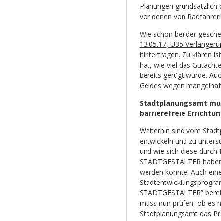
Planungen grundsätzlich 
vor denen von Radfahrer
Wie schon bei der gesche
13.05.17, U35-Verlängeru
hinterfragen. Zu klären i
hat, wie viel das Gutacht
bereits gerügt wurde. Auc
Geldes wegen mangelhafte
Stadtplanungsamt muss
barrierefreie Erricht
Weiterhin sind vom Stadt
entwickeln und zu untersu
und wie sich diese durch 
STADTGESTALTER
haben 
werden könnte. Auch eine
Stadtentwicklungsprogra
STADTGESTALTER”
berei
muss nun prüfen, ob es no
Stadtplanungsamt das Proj