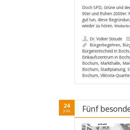
Doch SPD, Grüne und der
90er und frühen 2000er. 
gut tun, diese Begründu
wieder zu hören.
Weiterl
Dr. Volker Steude
Bürgerbegehren
,
Bür
Bürgerentscheid in Boc
Einkaufszentrum in Boc
Bochum
,
Markthalle
,
Mar
Bochum
,
Stadtplanung
,
S
Bochum
,
Viktoria-Quarti
24
Fünf besonde
JUNI