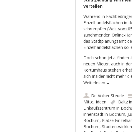
verteilen
Während in Fachbeiträgen
Einzelhandelsflächen in 
schrumpfen (
Welt vom 05
zunehmenden Online-Hand
das Stadtplanungsamt d
Einzelhandelsflächen soll
Doch schon jetzt finden 
neuen Mieter, auch in de
Kortumhaus stehen erhebl
sich Insider nicht mehr d
Weiterlesen
→
Dr. Volker Steude
Mitte
,
Ideen
Baltz 
Einkaufszentrum in Boc
innenstadt in Bochum
,
Ju
Bochum
,
Plätze Einzelh
Bochum
,
Stadtentwicklu