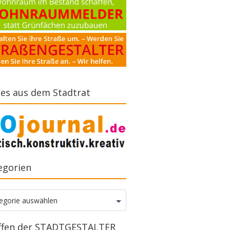
es aus dem Stadtrat
egorien
gorien
egorie auswählen
ffen der STADTGESTALTER