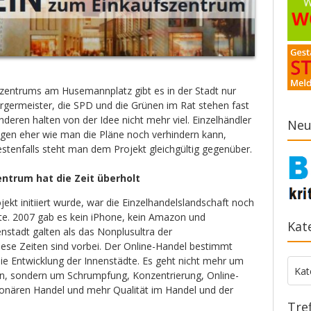
zentrums am Husemannplatz gibt es in der Stadt nur
germeister, die SPD und die Grünen im Rat stehen fast
nderen halten von der Idee nicht mehr viel. Einzelhändler
Neu
ragen eher wie man die Pläne noch verhindern kann,
stenfalls steht man dem Projekt gleichgültig gegenüber.
ntrum hat die Zeit überholt
jekt initiiert wurde, war die Einzelhandelslandschaft noch
ute. 2007 gab es kein iPhone, kein Amazon und
Kat
enstadt galten als das Nonplusultra der
iese Zeiten sind vorbei. Der Online-Handel bestimmt
die Entwicklung der Innenstädte. Es geht nicht mehr um
Kate
Kat
n, sondern um Schrumpfung, Konzentrierung, Online-
onären Handel und mehr Qualität im Handel und der
Tre