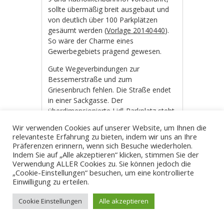
sollte übermäßig breit ausgebaut und
von deutlich über 100 Parkplätzen
gesäumt werden (
Vorlage 20140440
).
So wäre der Charme eines
Gewerbegebiets prägend gewesen.
Gute Wegeverbindungen zur
Bessemerstraße und zum
Griesenbruch fehlen. Die Straße endet
in einer Sackgasse. Der
überdimensionierte Lidl-Parkplatz steht
einer gesamtheitlichen Entwicklung der
Wir verwenden Cookies auf unserer Website, um Ihnen die
Fläche sichtbar im Weg. Ein baulich
relevanteste Erfahrung zu bieten, indem wir uns an Ihre
attraktiver Anschluss zu einer
Präferenzen erinnern, wenn sich Besuche wiederholen.
möglichen
Viktoriapromenade
bzw.
Indem Sie auf „Alle akzeptieren“ klicken, stimmen Sie der
Verwendung ALLER Cookies zu. Sie können jedoch die
zum Konrad-Adenauer-Platz wurde
„Cookie-Einstellungen“ besuchen, um eine kontrollierte
nicht angedacht. Wohnen untersagt der
Einwilligung zu erteilen.
Bebauungsplan auf dem Gelände.
Wirklich attraktiv ist die vom
Cookie Einstellungen
Alle akzeptieren
Bebauungsplan vorgeschriebene
Bebauung damit nicht. Von Urbanität