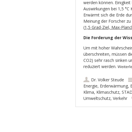
werden können. Einigkeit 
Auswirkungen bei 1,5 °C K
Erwärmt sich die Erde dur
Meinung der Forscher zu
(
1,5 Grad-Ziel, Max-Planc
Die Forderung der Wiss
Um mit hoher Wahrscheinl
überschreiten, müssen d
CO2) sehr rasch sinken un
reduziert werden.
Weiterl
Dr. Volker Steude
Energie
,
Erderwärmung
,
Klima
,
Klimaschutz
,
STA
Umweltschutz
,
Verkehr
Artikel-Navigation