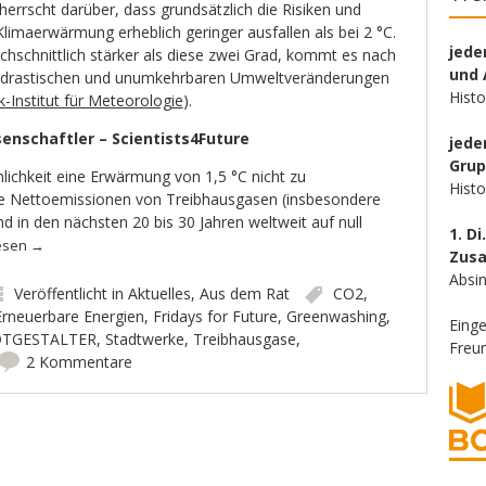
herrscht darüber, dass grundsätzlich die Risiken und
limaerwärmung erheblich geringer ausfallen als bei 2 °C.
jede
chschnittlich stärker als diese zwei Grad, kommt es nach
und 
 drastischen und unumkehrbaren Umweltveränderungen
Hist
k-Institut für Meteorologie
).
enschaftler – Scientists4Future
jede
Gru
ichkeit eine Erwärmung von 1,5 °C nicht zu
Hist
ie Nettoemissionen von Treibhausgasen (insbesondere
d in den nächsten 20 bis 30 Jahren weltweit auf null
1. Di
esen
→
Zus
Absin
Veröffentlicht in
Aktuelles
,
Aus dem Rat
CO2
,
Erneuerbare Energien
,
Fridays for Future
,
Greenwashing
,
Eing
DTGESTALTER
,
Stadtwerke
,
Treibhausgase
,
Freun
2 Kommentare