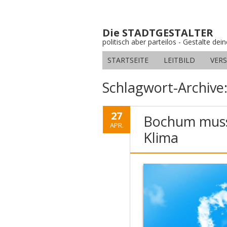
Die STADTGESTALTER
politisch aber parteilos - Gestalte dei
STARTSEITE
LEITBILD
VER
Schlagwort-Archive
27
Bochum muss 
APR.
Klima