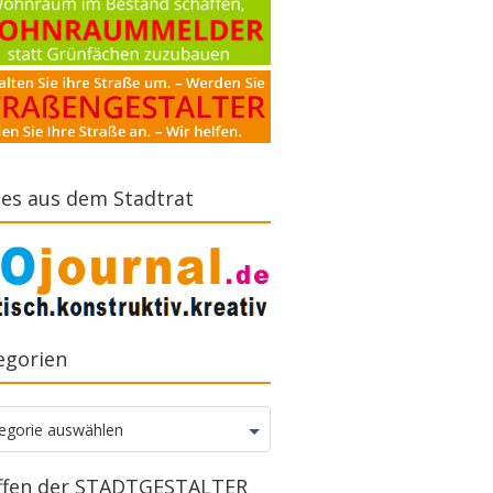
es aus dem Stadtrat
egorien
gorien
egorie auswählen
ffen der STADTGESTALTER