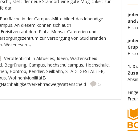
scht, stellt der neue Standort eine gute Möglichkeit zur
fe dar.
jede
r Parkfläche in der Campus-Mitte bildet das lebendige
und 
ampus. An diesem können sich auch
Hist
Freisitzen auf dem Platz, Mensa, Cafeterien und
versorgungszentrum zur Versorgung von Studierenden
jede
ln.
Weiterlesen
→
Gru
Hist
Veröffentlicht in
Aktuelles
,
Ideen
,
Wattenscheid
d
,
Begrünung
,
Campus
,
hochschulcampus
,
Hochschule
,
1. Di
hmen
,
Höntrop
,
Pendler
,
Seilbahn
,
STADTGESTALTER
,
Zus
ous
,
WohnenMobilitätE-
Absin
ngNachhaltigkeitVerkehrradwegWattenscheid
5
Eing
Freun