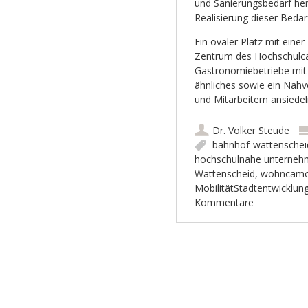
und Sanierungsbedarf herr
Realisierung dieser Bedar
Ein ovaler Platz mit eine
Zentrum des Hochschulc
Gastronomiebetriebe mit 
ähnliches sowie ein Nah
und Mitarbeitern ansiede
Dr. Volker Steude
bahnhof-wattenschei
hochschulnahe unterne
Wattenscheid
,
wohncam
MobilitätStadtentwicklu
Kommentare
Artikel-Navigation