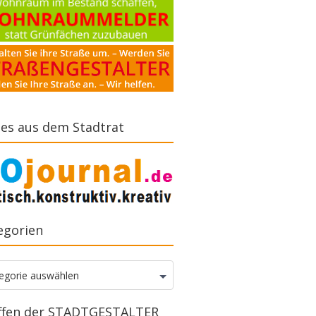
es aus dem Stadtrat
egorien
gorien
egorie auswählen
ffen der STADTGESTALTER