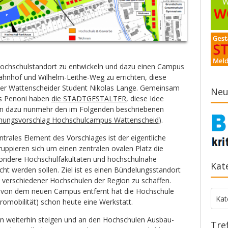
ochschulstandort zu entwickeln und dazu einen Campus
hnhof und Wilhelm-Leithe-Weg zu errichten, diese
der Wattenscheider Student Nikolas Lange. Gemeinsam
Neu
as Penoni haben
die STADTGESTALTER
, diese Idee
gen dazu nunmehr den im Folgenden beschriebenen
nungsvorschlag Hochschulcampus Wattenscheid
).
ntrales Element des Vorschlages ist der eigentliche
uppieren sich um einen zentralen ovalen Platz die
ondere Hochschulfakultäten und hochschulnahe
Kat
t werden sollen. Ziel ist es einen Bündelungsstandort
e verschiedener Hochschulen der Region zu schaffen.
e von dem neuen Campus entfernt hat die Hochschule
Kate
Kat
tromobilität) schon heute eine Werkstatt.
n weiterhin steigen und an den Hochschulen Ausbau-
Tre