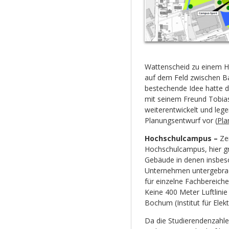
Wattenscheid zu einem H
auf dem Feld zwischen Ba
bestechende Idee hatte 
mit seinem Freund Tobi
weiterentwickelt und le
Planungsentwurf vor (
Pla
Hochschulcampus –
Ze
Hochschulcampus, hier gr
Gebäude in denen insbes
Unternehmen untergebrach
für einzelne Fachbereich
Keine 400 Meter Luftlini
Bochum (Institut für Elek
Da die Studierendenzahle