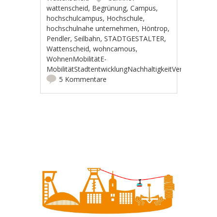
wattenscheid
,
Begrünung
,
Campus
,
hochschulcampus
,
Hochschule
,
hochschulnahe unternehmen
,
Höntrop
,
Pendler
,
Seilbahn
,
STADTGESTALTER
,
Wattenscheid
,
wohncamous
,
WohnenMobilitätE-
MobilitätStadtentwicklungNachhaltigkeitVerkehrradw
5 Kommentare
Artikel-Navigation