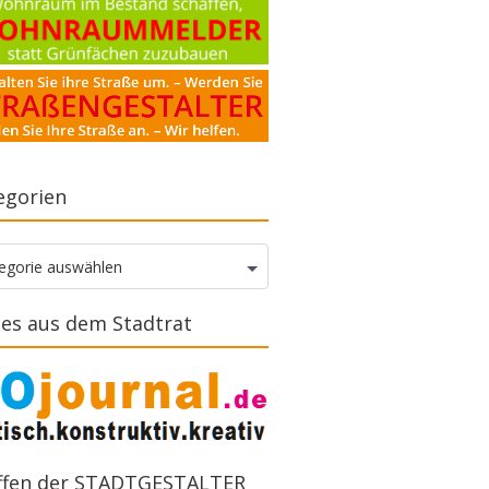
egorien
gorien
egorie auswählen
es aus dem Stadtrat
ffen der STADTGESTALTER