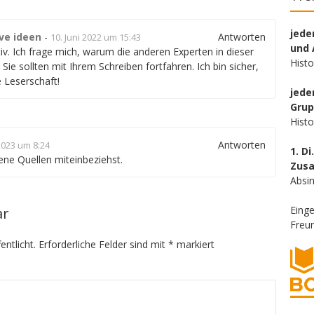
jede
ve ideen
-
Antworten
10. Juni 2022 um 15:43
und 
tiv. Ich frage mich, warum die anderen Experten in dieser
Hist
Sie sollten mit Ihrem Schreiben fortfahren. Ich bin sicher,
e Leserschaft!
jede
Gru
Hist
Antworten
2023 um 8:24
1. Di
dene Quellen miteinbeziehst.
Zus
Absin
Eing
ar
Freun
entlicht.
Erforderliche Felder sind mit
*
markiert