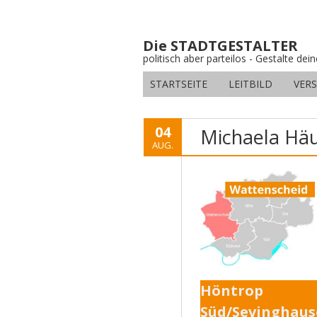
Die STADTGESTALTER
politisch aber parteilos - Gestalte dei
STARTSEITE
LEITBILD
VER
04
Michaela Häu
AUG.
Höntrop
Süd/Sevinghau