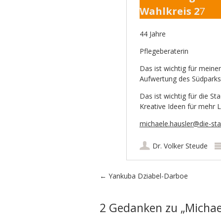
Wahlkreis 2
7
44 Jahre
Pflegeberaterin
Das ist wichtig für meinen
Aufwertung des Südparks
Das ist wichtig für die Sta
Kreative Ideen für mehr L
michaele.hausler@die-sta
Dr. Volker Steude
Artikel-Navigation
←
Yankuba Dziabel-Darboe
2 Gedanken zu „
Michae