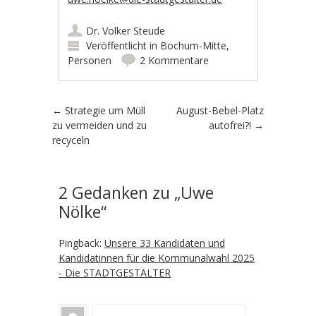
Dr. Volker Steude
Veröffentlicht in
Bochum-Mitte
,
Personen
2 Kommentare
Artikel-Navigation
←
Strategie um Müll
August-Bebel-Platz
zu vermeiden und zu
autofrei?!
→
recyceln
2 Gedanken zu „
Uwe
Nölke
“
Pingback:
Unsere 33 Kandidaten und
Kandidatinnen für die Kommunalwahl 2025
- Die STADTGESTALTER