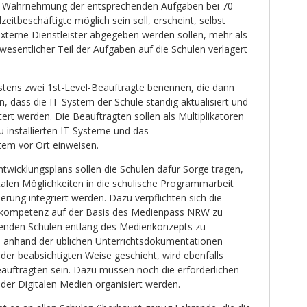
e Wahrnehmung der entsprechenden Aufgaben bei 70
zeitbeschäftigte möglich sein soll, erscheint, selbst
xterne Dienstleister abgegeben werden sollen, mehr als
n wesentlicher Teil der Aufgaben auf die Schulen verlagert
stens zwei 1st-Level-Beauftragte benennen, die dann
n, dass die IT-System der Schule ständig aktualisiert und
rt werden. Die Beauftragten sollen als Multiplikatoren
u installierten IT-Systeme und das
tem vor Ort einweisen.
icklungsplans sollen die Schulen dafür Sorge tragen,
talen Möglichkeiten in die schulische Programmarbeit
herung integriert werden. Dazu verpflichten sich die
nkompetenz auf der Basis des Medienpass NRW zu
hrenden Schulen entlang des Medienkonzepts zu
es anhand der üblichen Unterrichtsdokumentationen
 der beabsichtigten Weise geschieht, wird ebenfalls
auftragten sein. Dazu müssen noch die erforderlichen
der Digitalen Medien organisiert werden.