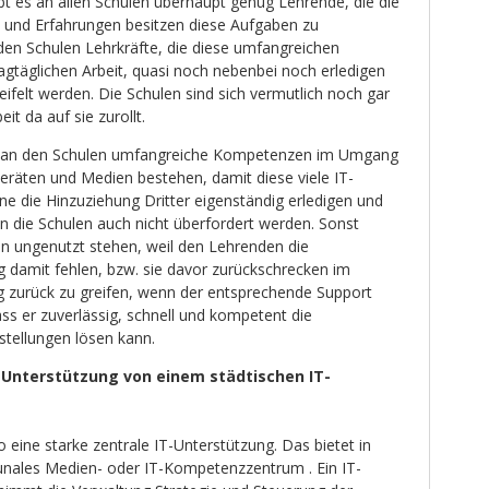
gibt es an allen Schulen überhaupt genug Lehrende, die die
e und Erfahrungen besitzen diese Aufgaben zu
en Schulen Lehrkräfte, die diese umfangreichen
tagtäglichen Arbeit, quasi noch nebenbei noch erledigen
felt werden. Die Schulen sind sich vermutlich noch gar
it da auf sie zurollt.
ass an den Schulen umfangreiche Kompetenzen im Umgang
eräten und Medien bestehen, damit diese viele IT-
e die Hinzuziehung Dritter eigenständig erledigen und
n die Schulen auch nicht überfordert werden. Sonst
n ungenutzt stehen, weil den Lehrenden die
amit fehlen, bzw. sie davor zurückschrecken im
ng zurück zu greifen, wenn der entsprechende Support
dass er zuverlässig, schnell und kompetent die
tellungen lösen kann.
 Unterstützung von einem städtischen IT-
 eine starke zentrale IT-Unterstützung. Das bietet in
unales Medien- oder IT-Kompetenzzentrum . Ein IT-