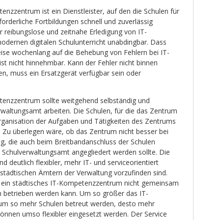
enzzentrum ist ein Dienstleister, auf den die Schulen für
rderliche Fortbildungen schnell und zuverlässig
r reibungslose und zeitnahe Erledigung von IT-
modernen digitalen Schulunterricht unabdingbar. Dass
weise wochenlang auf die Behebung von Fehlern bei IT-
st nicht hinnehmbar. Kann der Fehler nicht binnen
n, muss ein Ersatzgerät verfügbar sein oder
tenzzentrum sollte weitgehend selbständig und
altungsamt arbeiten. Die Schulen, für die das Zentrum
r Organisation der Aufgaben und Tätigkeiten des Zentrums
Zu überlegen wäre, ob das Zentrum nicht besser bei
ng, die auch beim Breitbandanschluss der Schulen
m Schulverwaltungsamt angegliedert werden sollte. Die
d deutlich flexibler, mehr IT- und serviceorientiert
i städtischen Ämtern der Verwaltung vorzufinden sind.
b ein städtisches IT-Kompetenzzentrum nicht gemeinsam
 betrieben werden kann. Um so größer das IT-
m so mehr Schulen betreut werden, desto mehr
önnen umso flexibler eingesetzt werden. Der Service