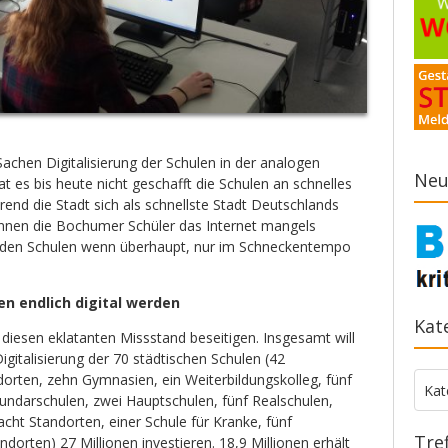
achen Digitalisierung der Schulen in der analogen
Neu
hat es bis heute nicht geschafft die Schulen an schnelles
end die Stadt sich als schnellste Stadt Deutschlands
können die Bochumer Schüler das Internet mangels
 den Schulen wenn überhaupt, nur im Schneckentempo
n endlich digital werden
Kat
dt diesen eklatanten Missstand beseitigen. Insgesamt will
igitalisierung der 70 städtischen Schulen (42
orten, zehn Gymnasien, ein Weiterbildungskolleg, fünf
Kate
Kat
ndarschulen, zwei Hauptschulen, fünf Realschulen,
cht Standorten, einer Schule für Kranke, fünf
Tre
dorten) 27 Millionen investieren. 18,9 Millionen erhält