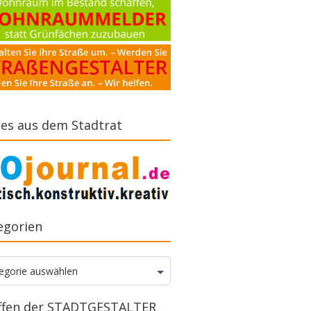
es aus dem Stadtrat
egorien
gorien
egorie auswählen
ffen der STADTGESTALTER