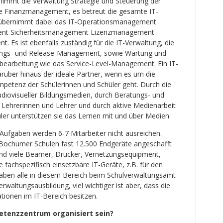
mmt die Verwaltung Strategie und Steuerung der
e Finanzmanagement, es betreut die gesamte IT-
 übernimmt dabei das IT-Operationsmanagement
ent Sicherheitsmanagement Lizenzmanagement
 Es ist ebenfalls zuständig für die IT-Verwaltung, die
ungs- und Release-Management, sowie Wartung und
bearbeitung wie das Service-Level-Management. Ein IT-
über hinaus der ideale Partner, wenn es um die
etenz der Schülerinnen und Schüler geht. Durch die
audiovisueller Bildungsmedien, durch Beratungs- und
 Lehrerinnen und Lehrer und durch aktive Medienarbeit
ler unterstützen sie das Lernen mit und über Medien.
Aufgaben werden 6-7 Mitarbeiter nicht ausreichen.
 Bochumer Schulen fast 12.500 Endgeräte angeschafft
nd viele Beamer, Drucker, Vernetzungsequipment,
 fachspezifisch einsetzbare IT-Geräte, z.B. für den
 haben alle in diesem Bereich beim Schulverwaltungsamt
erwaltungsausbildung, viel wichtiger ist aber, dass die
ationen im IT-Bereich besitzen.
petenzzentrum organisiert sein?