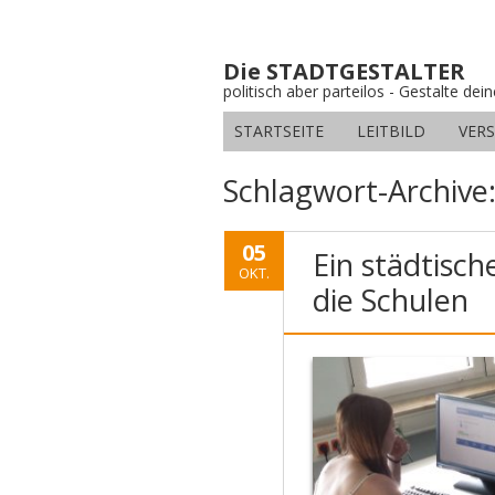
Die STADTGESTALTER
politisch aber parteilos - Gestalte dei
STARTSEITE
LEITBILD
VER
Schlagwort-Archive
05
Ein städtisc
OKT.
die Schulen