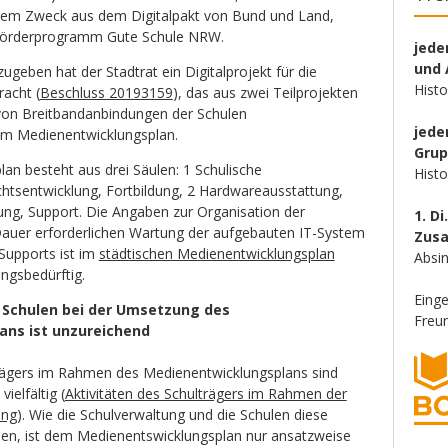
sem Zweck aus dem Digitalpakt von Bund und Land,
 Förderprogramm Gute Schule NRW.
jede
und 
ugeben hat der Stadtrat ein Digitalprojekt für die
Hist
acht (
Beschluss 20193159
), das aus zwei Teilprojekten
 von Breitbandanbindungen der Schulen
jede
em Medienentwicklungsplan.
Gru
an besteht aus drei Säulen: 1 Schulische
Hist
htsentwicklung, Fortbildung, 2 Hardwareausstattung,
tung, Support. Die Angaben zur Organisation der
1. Di
auer erforderlichen Wartung der aufgebauten IT-System
Zus
Supports ist im
städtischen Medienentwicklungsplan
Absin
ngsbedürftig.
Eing
 Schulen bei der Umsetzung des
Freun
ans ist unzureichend
rägers im Rahmen des Medienentwicklungsplans sind
ielfältig (
Aktivitäten des Schulträgers im Rahmen der
ung
). Wie die Schulverwaltung und die Schulen diese
len, ist dem Medienentswicklungsplan nur ansatzweise