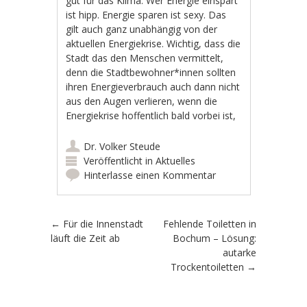
gut für das Klima. Wer Energie einspart
ist hipp. Energie sparen ist sexy. Das
gilt auch ganz unabhängig von der
aktuellen Energiekrise. Wichtig, dass die
Stadt das den Menschen vermittelt,
denn die Stadtbewohner*innen sollten
ihren Energieverbrauch auch dann nicht
aus den Augen verlieren, wenn die
Energiekrise hoffentlich bald vorbei ist,
Dr. Volker Steude
Veröffentlicht in
Aktuelles
Hinterlasse einen Kommentar
Artikel-Navigation
←
Für die Innenstadt
Fehlende Toiletten in
läuft die Zeit ab
Bochum – Lösung:
autarke
Trockentoiletten
→