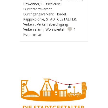
Bewohner
,
Busschleuse
,
Durchfahrtsverbot
,
Durchgangsverkehr
,
Hordel
,
Kappskolonie
,
STADTGESTALTER
,
Verkehr
,
Verkehrsberuhigung
,
Verkehrslärm
,
Wohnviertel
1
Kommentar
Artikel-Navigation