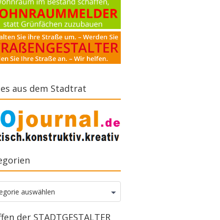
es aus dem Stadtrat
egorien
gorien
egorie auswählen
ffen der STADTGESTALTER