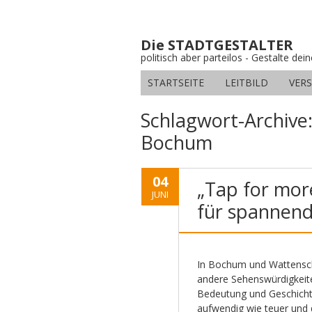
Die STADTGESTALTER
politisch aber parteilos - Gestalte dei
STARTSEITE
LEITBILD
VER
Schlagwort-Archive
Bochum
04
„Tap for more
JUNI
für spannend
In Bochum und Wattensch
andere Sehenswürdigkeite
Bedeutung und Geschichte.
aufwendig wie teuer und