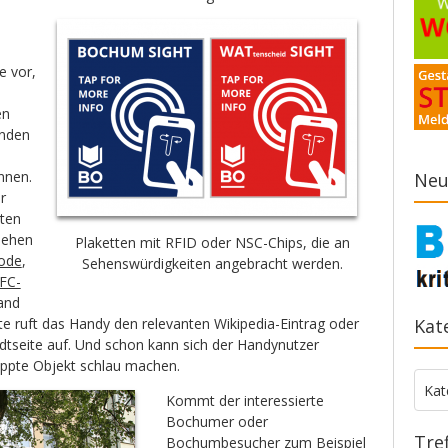
e vor,
en
enden
nnen.
Neu
r
ten
sehen
Plaketten mit RFID oder NSC-Chips, die an
ode
,
Sehenswürdigkeiten angebracht werden.
FC-
and
te ruft das Handy den relevanten Wikipedia-Eintrag oder
Kat
adtseite auf. Und schon kann sich der Handynutzer
ppte Objekt schlau machen.
Kate
Kat
Kommt der interessierte
Bochumer oder
Tre
Bochumbesucher zum Beispiel