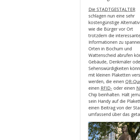
Die STADTGESTALTER
schlagen nun eine sehr
kostengünstige Alternativ
wie die Bürger vor Ort
trotzdem die interessant
Informationen zu spann
Orten in Bochum und
Wattenscheid abrufen kö
Gebäude, Denkmäler ode
Sehenswürdigkeiten könn
mit kleinen Plaketten ver
werden, die einen
QR-Qu
einen
RFID-
oder einen
N
Chip beinhalten. Hält jem
sein Handy auf die Plaket
einen Beitrag von der St
umfassend über das geta