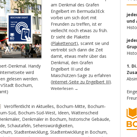
am Denkmal des Grafen
Engelbert im Bermuda3Eck
jede
vorbei um sich dort mit
und 
Freunden zu treffen, ist er
Hist
vielleicht noch etwas zu früh.
Er sieht die Plakette
jede
(
Plakettenort
), scannt sie und
Gru
vertreibt sich dann die Zeit
Hist
damit, etwas mehr über das
Denkmal, den Grafen
lbert-Denkmal. Handy
1. Di
Engelbert III und die
Internetseite wird
Zus
Maischützen-Sage zu erfahren
nen gelesen werden.
Absin
(
Internet-Seite zu Engelbert III
).
nn/Stadt Bochum,
Weiterlesen
→
amt)
Eing
Freun
Veröffentlicht in
Aktuelles
,
Bochum-Mitte
,
Bochum-
hum-Süd
,
Bochum-Süd-West
,
Ideen
,
Wattenscheid
Denkmäler
,
Denkmäler in Bochum
,
historische Gebäude
,
de
,
Schautafeln
,
Sehenswürdigkeiten
,
Bochum
,
Stadtentwicklung
,
Stadtentwicklung in Bochum
,