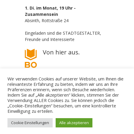
1. Di. im Monat, 19 Uhr -
Zusammensein
Absinth, Rottstraße 24
Eingeladen sind die STADTGESTALTER,
Freunde und Interessierte
Von hier aus.
Wir verwenden Cookies auf unserer Website, um Ihnen die
relevanteste Erfahrung zu bieten, indem wir uns an Ihre
Präferenzen erinnern, wenn sich Besuche wiederholen.
Indem Sie auf „Alle akzeptieren“ klicken, stimmen Sie der
Verwendung ALLER Cookies zu. Sie können jedoch die
„Cookie-Einstellungen“ besuchen, um eine kontrollierte
Die STADTGESTALTER - politisch aber parteilos
Einwilligung zu erteilen.
Gestalte deine Stadt. - Für Bürgerbeteiligung! - Gegen
Filz und Klüngel.
mail@die-stadtgestalter.de
Cookie Einstellungen
Alle akzeptieren
↑