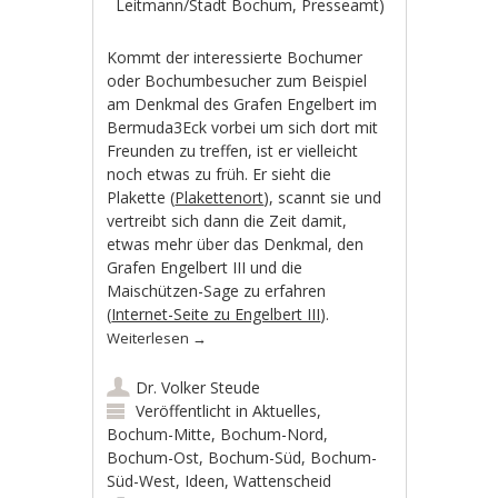
Leitmann/Stadt Bochum, Presseamt)
Kommt der interessierte Bochumer
oder Bochumbesucher zum Beispiel
am Denkmal des Grafen Engelbert im
Bermuda3Eck vorbei um sich dort mit
Freunden zu treffen, ist er vielleicht
noch etwas zu früh. Er sieht die
Plakette (
Plakettenort
), scannt sie und
vertreibt sich dann die Zeit damit,
etwas mehr über das Denkmal, den
Grafen Engelbert III und die
Maischützen-Sage zu erfahren
(
Internet-Seite zu Engelbert III
).
Weiterlesen
→
Dr. Volker Steude
Veröffentlicht in
Aktuelles
,
Bochum-Mitte
,
Bochum-Nord
,
Bochum-Ost
,
Bochum-Süd
,
Bochum-
Süd-West
,
Ideen
,
Wattenscheid