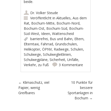
beide.
Dr. Volker Steude
Veröffentlicht in
Aktuelles
,
Aus dem
Rat
,
Bochum-Mitte
,
Bochum-Nord
,
Bochum-Ost
,
Bochum-Süd
,
Bochum-
Süd-West
,
Ideen
,
Wattenscheid
barrierefrei
,
Bus und Bahn
,
Eltern
,
Elterntaxi
,
Fahrrad
,
Grundschulen
,
Helikopter
,
ÖPNV
,
Radwege
,
Schulen
,
Schulwege
,
Schulwegleitlinien
,
Schulwegpläne
,
Sicherheit
,
Unfälle
,
Verkehr
,
zu Fuß
3 Kommentare
Artikel-Navigation
←
Klimaschutz, viel
10 Punkte für
Papier, wenig
bessere
Greifbares
Sportanlagen in
Bochum
→