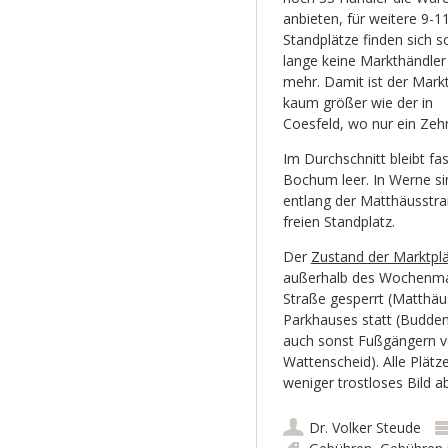
anbieten, für weitere 9-1
Standplätze finden sich 
lange keine Markthändler
mehr. Damit ist der Mark
kaum größer wie der in
Coesfeld, wo nur ein Zeh
Im Durchschnitt bleibt fa
Bochum leer. In Werne sin
entlang der Matthäusstraß
freien Standplatz.
Der
Zustand der Marktpl
außerhalb des Wochenmark
Straße gesperrt (Matthäu
Parkhauses statt (Buddenb
auch sonst Fußgängern vo
Wattenscheid). Alle Plätz
weniger trostloses Bild a
Dr. Volker Steude