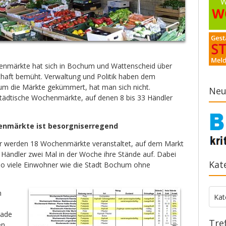
enmärkte hat sich in Bochum und Wattenscheid über
haft bemüht. Verwaltung und Politik haben dem
um die Märkte gekümmert, hat man sich nicht.
Neu
städtische Wochenmärkte, auf denen 8 bis 33 Händler
enmärkte ist besorgniserregend
er werden 18 Wochenmärkte veranstaltet, auf dem Markt
ändler zwei Mal in der Woche ihre Stände auf. Dabei
Kat
so viele Einwohner wie die Stadt Bochum ohne
n
Kate
Kat
rade
Tre
en