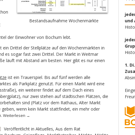
1
schon
jede
und 
Bestandsaufnahme Wochenmärkte
t
Hist
ntel der Einwohner von Bochum lebt.
jede
Gru
st ein Drittel der Stellplätze auf den Wochenmärkten in
Hist
d es sogar fast zwei Drittel. Der Markt in Weitmar
e läuft mit Abstand am besten. Hier gibt es nur einen
1. Di
Zus
ätze
ist ein Trauerspiel. Bis auf fünf werden alle
Absin
tes als Parkplatz genutzt. Für einen Markt wird eine
sstraße), ein weiterer findet auf dem Dach eines
Eing
ergplatz), nur zwei stehen auf städtischen Plätzen, die
Freun
rbehalten sind (Platz vor dem Rathaus, Alter Markt
e geben, wenn kein Markt stattfindet, ein mehr oder
b.
Weiterlesen
→
Veröffentlicht in
Aktuelles
,
Aus dem Rat