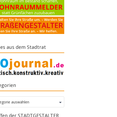
es aus dem Stadtrat
egorien
gorien
egorie auswählen
ffen der STADTGESTALTER