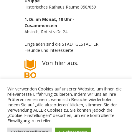
Gruppe
Historisches Rathaus Räume 058/059
1. Di. im Monat, 19 Uhr -
Zusammensein
Absinth, Rottstraße 24
Eingeladen sind die STADTGESTALTER,
Freunde und Interessierte
Von hier aus.
Wir verwenden Cookies auf unserer Website, um Ihnen die
relevanteste Erfahrung zu bieten, indem wir uns an Ihre
Präferenzen erinnern, wenn sich Besuche wiederholen.
Indem Sie auf „Alle akzeptieren“ klicken, stimmen Sie der
Verwendung ALLER Cookies zu. Sie können jedoch die
„Cookie-Einstellungen“ besuchen, um eine kontrollierte
Die STADTGESTALTER - politisch aber parteilos
Einwilligung zu erteilen.
Gestalte deine Stadt. - Für Bürgerbeteiligung! - Gegen
Filz und Klüngel.
mail@die-stadtgestalter.de