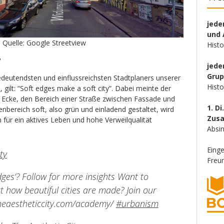
jede
und 
uelle: Google Streetview
Hist
?
jede
Gru
deutendsten und einflussreichsten Stadtplaners unserer
Hist
l
, gilt: “Soft edges make a soft city”. Dabei meinte der
= Ecke, den Bereich einer Straße zwischen Fassade und
1. Di
bereich soft, also grün und einladend gestaltet, wird
Zus
n für ein aktives Leben und hohe Verweilqualität
Absin
Eing
ty
Freun
dges’? Follow for more insights Want to
 how beautiful cities are made? Join our
theaestheticcity.com/academy/
#urbanism