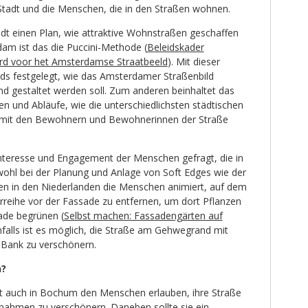
Stadt und die Menschen, die in den Straßen wohnen.
adt einen Plan, wie attraktive Wohnstraßen geschaffen
dam ist das die Puccini-Methode (
Beleidskader
rd voor het Amsterdamse Straatbeeld
). Mit dieser
s festgelegt, wie das Amsterdamer Straßenbild
 gestaltet werden soll. Zum anderen beinhaltet das
n und Abläufe, wie die unterschiedlichsten städtischen
mit den Bewohnern und Bewohnerinnen der Straße
Interesse und Engagement der Menschen gefragt, die in
hl bei der Planung und Anlage von Soft Edges wie der
en in den Niederlanden die Menschen animiert, auf dem
erreihe vor der Fassade zu entfernen, um dort Pflanzen
sade begrünen (
Selbst machen: Fassadengärten auf
nfalls ist es möglich, die Straße am Gehwegrand mit
 Bank zu verschönern.
n?
dt auch in Bochum den Menschen erlauben, ihre Straße
ahmen zu verschönern. Daneben sollte sie ein