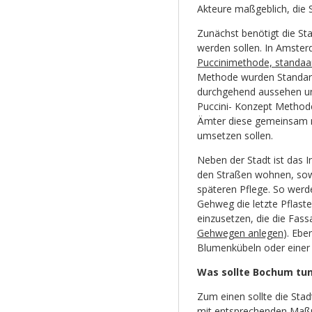
Akteure maßgeblich, die 
Zunächst benötigt die St
werden sollen. In Amster
Puccinimethode, standaa
Methode wurden Standard
durchgehend aussehen und
Puccini- Konzept Methode
Ämter diese gemeinsam 
umsetzen sollen.
Neben der Stadt ist das 
den Straßen wohnen, sowo
späteren Pflege. So werd
Gehweg die letzte Pflast
einzusetzen, die die Fas
Gehwegen anlegen
). Ebe
Blumenkübeln oder einer
Was sollte Bochum tu
Zum einen sollte die Sta
mit entsprechenden Maßn