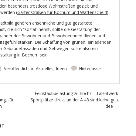
den besonders trostlose Wohnstraßen gezielt und
 werden (
Gartenstraßen für Bochum und Wattenscheid
).
adtbild gehören ansehnliche und gut gestaltete
t, die sich “sozial” nennt, sollte die Gestaltung der
nander der Bewohner und Bewohnerinnen dienen und
sgefühl stärken. Die Schaffung von grünen, einladenden
n Gebäudefassaden und Gehwegen sollte also ein
estaltung in Bochum sein.
Veröffentlicht in
Aktuelles
,
Ideen
Hinterlasse
Feinstaubbelastung zu hoch? – Talentwerk-
ng, für
Sportplätze direkt an der A 43 sind keine gute
en
Idee
→
ar