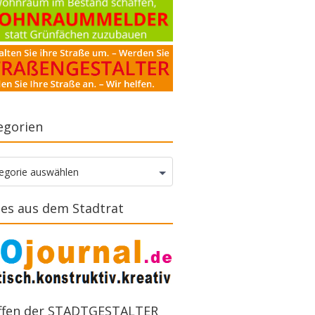
egorien
gorien
egorie auswählen
es aus dem Stadtrat
ffen der STADTGESTALTER