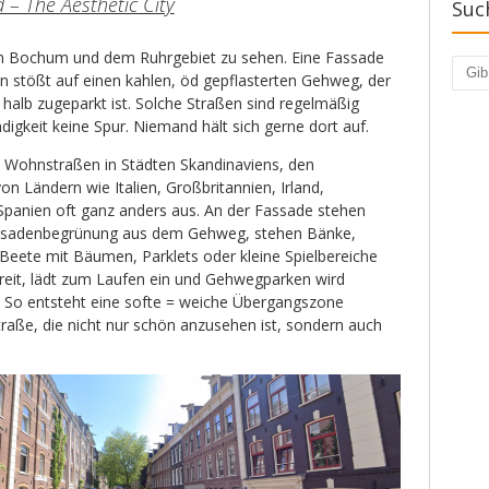
 – The Aesthetic City
Suc
 in Bochum und dem Ruhrgebiet zu sehen. Eine Fassade
Such
in stößt auf einen kahlen, öd gepflasterten Gehweg, der
halb zugeparkt ist. Solche Straßen sind regelmäßig
igkeit keine Spur. Niemand hält sich gerne dort auf.
Wohnstraßen in Städten Skandinaviens, den
n Ländern wie Italien, Großbritannien, Irland,
 Spanien oft ganz anders aus. An der Fassade stehen
ssadenbegrünung aus dem Gehweg, stehen Bänke,
Beete mit Bäumen, Parklets oder kleine Spielbereiche
breit, lädt zum Laufen ein und Gehwegparken wird
 So entsteht eine softe = weiche Übergangszone
aße, die nicht nur schön anzusehen ist, sondern auch