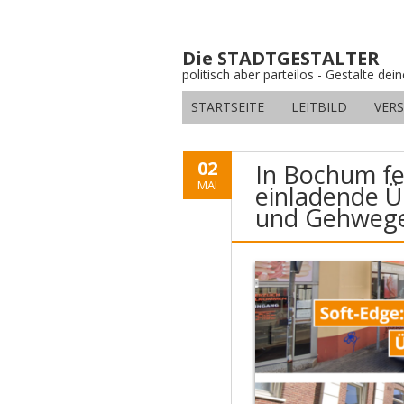
Die STADTGESTALTER
politisch aber parteilos - Gestalte dei
STARTSEITE
LEITBILD
VER
02
In Bochum fe
MAI
einladende 
und Gehweg