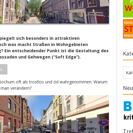
iegelt sich besonders in attraktiven
och was macht Straßen in Wohngebieten
? Ein entscheidender Punkt ist die Gestaltung des
Kat
assaden und Gehwegen (“Soft Edge”).
N
Kate
Kat
Bochum oft als trostlos und öd wahrgenommen. Warum
Neu
n man verändern?
Tre