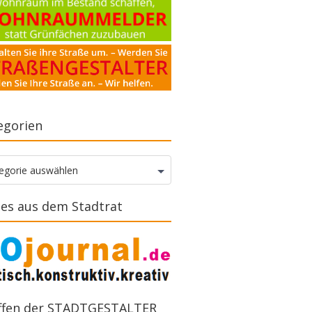
egorien
gorien
egorie auswählen
es aus dem Stadtrat
ffen der STADTGESTALTER