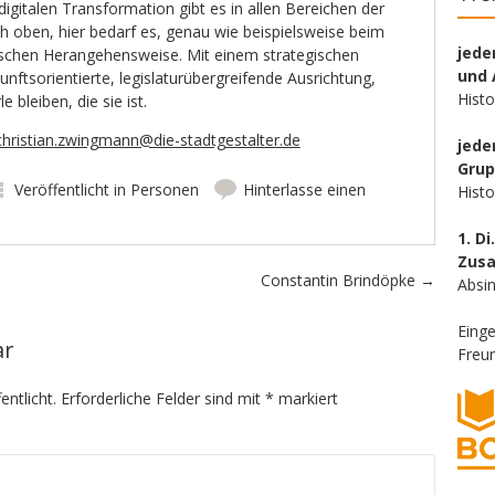
digitalen Transformation gibt es in allen Bereichen der
h oben, hier bedarf es, genau wie beispielsweise beim
jede
ischen Herangehensweise. Mit einem strategischen
und 
ftsorientierte, legislaturübergreifende Ausrichtung,
Hist
 bleiben, die sie ist.
christian.zwingmann@die-stadtgestalter.de
jede
Gru
Veröffentlicht in
Personen
Hinterlasse einen
Hist
1. Di
Zus
Constantin Brindöpke
→
Absin
Eing
ar
Freun
entlicht.
Erforderliche Felder sind mit
*
markiert