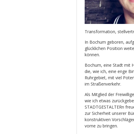
Transformation, stellver
In Bochum geboren, aufge
glücklichen Position weit
können.
Bochum, eine Stadt mit H
die, wie ich, eine enge B
Ruhrgebiet, mit viel Poten
im Straßenverkehr.
Als Mitglied der Freiwill
wie ich etwas zurückgeb
STADTGESTALTERn freue i
zur Sicherheit unserer B
konstruktiven Vorschlägen
vorne zu bringen.