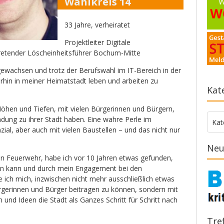
Wahlkreis 14
33 Jahre, verheiratet
Projektleiter Digitale
tretender Löscheinheitsführer Bochum-Mitte
wachsen und trotz der Berufswahl im IT-Bereich in der
erhin in meiner Heimatstadt leben und arbeiten zu
Kat
öhen und Tiefen, mit vielen Bürgerinnen und Bürgern,
indung zu ihrer Stadt haben. Eine wahre Perle im
Kate
Kat
zial, aber auch mit vielen Baustellen – und das nicht nur
Neu
igen Feuerwehr, habe ich vor 10 Jahren etwas gefunden,
en kann und durch mein Engagement bei den
ch mich, inzwischen nicht mehr ausschließlich etwas
ürgerinnen und Bürger beitragen zu können, sondern mit
 und Ideen die Stadt als Ganzes Schritt für Schritt nach
Tre