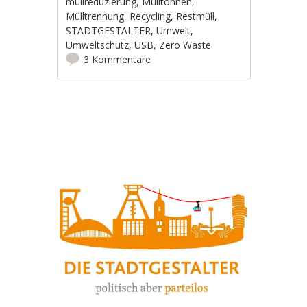
müllreduzierung
,
Mülltonnen
,
Mülltrennung
,
Recycling
,
Restmüll
,
STADTGESTALTER
,
Umwelt
,
Umweltschutz
,
USB
,
Zero Waste
3 Kommentare
Artikel-Navigation