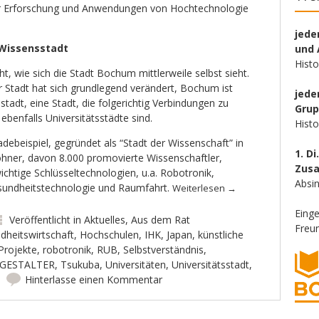
r Erforschung und Anwendungen von Hochtechnologie
jede
 Wissensstadt
und 
Hist
t, wie sich die Stadt Bochum mittlerweile selbst sieht.
r Stadt hat sich grundlegend verändert, Bochum ist
jede
stadt, eine Stadt, die folgerichtig Verbindungen zu
Gru
ebenfalls Universitätsstädte sind.
Hist
adebeispiel, gegründet als “Stadt der Wissenschaft” in
1. Di
hner, davon 8.000 promovierte Wissenschaftler,
Zus
chtige Schlüsseltechnologien, u.a. Robotronik,
Absin
Gesundheitstechnologie und Raumfahrt.
Weiterlesen
→
Eing
Veröffentlicht in
Aktuelles
,
Aus dem Rat
Freun
dheitswirtschaft
,
Hochschulen
,
IHK
,
Japan
,
künstliche
Projekte
,
robotronik
,
RUB
,
Selbstverständnis
,
GESTALTER
,
Tsukuba
,
Universitäten
,
Universitätsstadt
,
Hinterlasse einen Kommentar