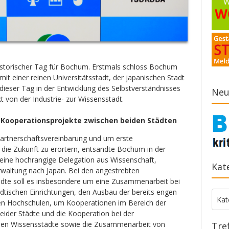
istorischer Tag für Bochum. Erstmals schloss Bochum
mit einer reinen Universitätsstadt, der japanischen Stadt
dieser Tag in der Entwicklung des Selbstverständnisses
Neu
 von der Industrie- zur Wissensstadt.
e Kooperationsprojekte zwischen beiden Städten
artnerschaftsvereinbarung und um erste
 die Zukunft zu erörtern, entsandte Bochum in der
ine hochrangige Delegation aus Wissenschaft,
Kat
erwaltung nach Japan. Bei den angestrebten
ädte soll es insbesondere um eine Zusammenarbeit bei
tädtischen Einrichtungen, den Ausbau der bereits engen
Kate
Kat
n Hochschulen, um Kooperationen im Bereich der
eider Städte und die Kooperation bei der
iden Wissensstädte sowie die Zusammenarbeit von
Tre