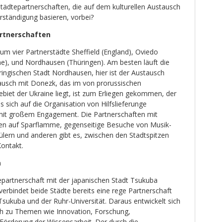
 Städtepartnerschaften, die auf dem kulturellen Austausch
rständigung basieren, vorbei?
artnerschaften
um vier Partnerstädte Sheffield (England), Oviedo
ne), und Nordhausen (Thüringen). Am besten läuft die
ringischen Stadt Nordhausen, hier ist der Austausch
ausch mit Donezk, das im von prorussischen
biet der Ukraine liegt, ist zum Erliegen gekommen, der
 sich auf die Organisation von Hilfslieferunge
 mit großem Engagement. Die Partnerschaften mit
fen auf Sparflamme, gegenseitige Besuche von Musik-
lern und anderen gibt es, zwischen den Stadtspitzen
Kontakt.
a
tepartnerschaft mit der japanischen Stadt Tsukuba
erbindet beide Städte bereits eine rege Partnerschaft
Tsukuba und der Ruhr-Universität. Daraus entwickelt sich
h zu Themen wie Innovation, Forschung,
Förderung der Wissensarbeit. Der durch die