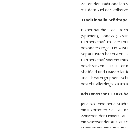
Zeiten der traditionellen
mit dem Ziel der Völkerve
Traditionelle Städtep
Bisher hat die Stadt Boch
(Spanien), Donezk (Ukrai
Partnerschaft mit der thü
besonders rege. Ein Aust
Separatisten besetzten Ge
Partnerschaftsverein muss
beschränken. Das tut er
Sheffield und Oviedo lau
und Theatergruppen, Schü
besteht allerdings kaum 
Wissensstadt Tsukub
Jetzt soll eine neue Städ
hinzukommen. Seit 2016 v
zwischen der Universität 
ein wachsender Austausc
Standortentwicklung und 