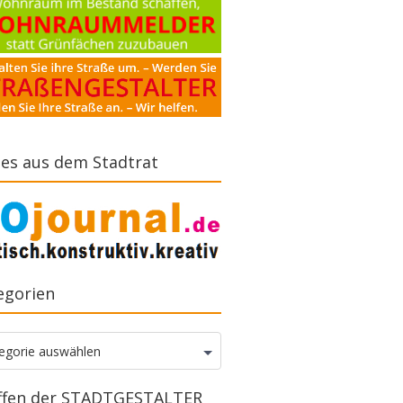
es aus dem Stadtrat
egorien
gorien
egorie auswählen
ffen der STADTGESTALTER