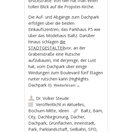
Brückstraße. Von hier hat man einen
tollen Blick auf die Propstei-Kirche.
Die Auf- und Abgänge zum Dachpark
erfolgen über die beiden
Einkaufszentren, das Parkhaus P5 wie
über das Modehaus Baltz. Darüber
hinaus schlagen
die
STADTGESTALTER
vor, an der
Grabenstraße eine Rutsche
aufzubauen, mit derjenige, der Lust
hat, vom Dachpark über einige
Windungen zum Boulevard fünf Etagen
runter rutschen kann (Highlights
Dachpark II).
Weiterlesen
→
Dr. Volker Steude
Veröffentlicht in
Aktuelles
,
Bochum-Mitte
,
Ideen
Baltz
,
Bäm
,
City
,
Dachbegrünung
,
Dächer
,
Dachpark
,
Grünflächen
,
innenstadt
,
Park
,
Parklandschaft
,
Seilbahn
,
SPD
,