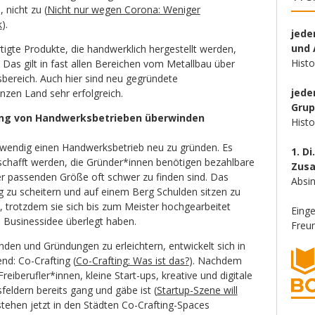
 nicht zu (
Nicht nur wegen Corona: Weniger
k
).
jede
und 
te Produkte, die handwerklich hergestellt werden,
Hist
Das gilt in fast allen Bereichen vom Metallbau über
ereich. Auch hier sind neu gegründete
jede
zen Land sehr erfolgreich.
Gru
ung von Handwerksbetrieben überwinden
Hist
fwendig einen Handwerksbetrieb neu zu gründen. Es
1. Di
hafft werden, die Gründer*innen benötigen bezahlbare
Zus
er passenden Größe oft schwer zu finden sind. Das
Absin
g zu scheitern und auf einem Berg Schulden sitzen zu
ch, trotzdem sie sich bis zum Meister hochgearbeitet
Eing
e Businessidee überlegt haben.
Freun
den und Gründungen zu erleichtern, entwickelt sich in
nd: Co-Crafting (
Co-Crafting: Was ist das?
). Nachdem
reiberufler*innen, kleine Start-ups, kreative und digitale
eldern bereits gang und gäbe ist (
Startup-Szene will
stehen jetzt in den Städten Co-Crafting-Spaces