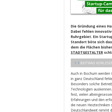
Die Gründung eines Ha
Dabei fehlen innovati
Ruhrgebiet. Ein Start
Standort böte sich da
dem die Flächen bishe
STADTGESTALTER
schl
BEITRAG VORLESE
Auch in Bochum werden L
in ganz Deutschland feh
Besonders solche Betrieb
Technologien auskennen. 
fest, vielen alteingeses
Erfahrungen und den erfo
die neuen Heiztechniken sp
Deutschlandweit nimmt d