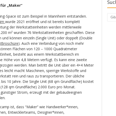
Suc
 für „Maker“
ting-Space ist zum Beispiel in Mannheim entstanden.
Such
eim
wurde 2021 eröffnet und ist bereits komplett
etung der Werkstatteinheiten werden mittlerweile
 9.200 m² wurden 76 Werkstatteinheiten geschaffen. Diese
 und können einzeln (Single Unit) oder doppelt (Double
(
Broschüre
). Auch eine Verbindung von noch mehr
o können Flächen von 120 – 1000 Quadratmeter
Einheit, besteht aus einem Werkstattbereich im
ne Höhe von 4,8 Metern verfügt. Es kann eine zweite
ezogen werden. Man betritt die Unit über ein 4×4 Meter
 es leicht macht Maschinen, sperrige Werkstoffe und
rkstatt rein und raus zu transportieren. Der übliche
bis 10 Jahre. Die Single Unit (68 qm Grundfläche) kostet
t (128 qm Grundfläche) 2.000 Euro pro Monat.
, günstiger Strom, erzeugt mit der gebäudeeignen
den.
camp ist, dass “Maker” wie Handwerker*innen,
nen, Entwicklerteams, Designer*innen,