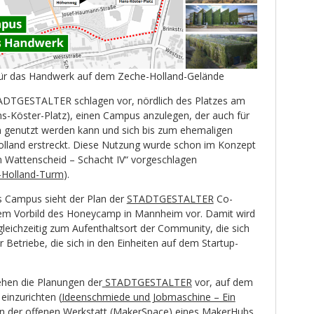
ür das Handwerk auf dem Zeche-Holland-Gelände
DTGESTALTER schlagen vor, nördlich des Platzes am
-Köster-Platz), einen Campus anzulegen, der auch für
n genutzt werden kann und sich bis zum ehemaligen
lland erstreckt. Diese Nutzung wurde schon im Konzept
 in Wattenscheid – Schacht IV“ vorgeschlagen
-Holland-Turm
).
 Campus sieht der Plan der
STADTGESTALTER
Co-
em Vorbild des Honeycamp in Mannheim vor. Damit wird
eichzeitig zum Aufenthaltsort der Community, die sich
 Betriebe, die sich in den Einheiten auf dem Startup-
ehen die Planungen der
STADTGESTALTER
vor, auf dem
inzurichten (
Ideenschmiede und Jobmaschine – Ein
 In der offenen Werkstatt (MakerSpace) eines MakerHubs