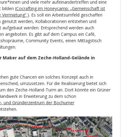
eure*innen und viele mehr aufeinandertreffen und eine
 bilden (
Cocrafting im Honeycamp: „Gemeinschaft ist
re Vermietung“
). Es soll ein Arbeitsumfeld geschaffen
 genutzt werden, Kollaborationen entstehen und
ft aufgebaut werden. Entsprechend werden auch
n angeboten. Es gibt auf dem Campus ein Café,
kshopräume, Community Events, einen Mittagstisch
ltungen.
r Maker auf dem Zeche-Holland-Gelände in
hen gute Chancen ein solches Konzept auch in
nscheid, umzusetzen. Für die Realisierung bietet sich
um den Zeche-Holland-Turm an. Dort könnte ein Grüner
Handwerk in Erweiterung zu dem schon
e- und Gründerzentrum der Bochumer
tstehen.