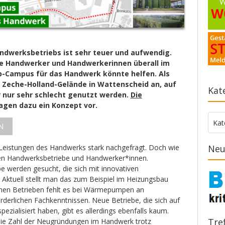
ndwerksbetriebs ist sehr teuer und aufwendig.
ve Handwerker und Handwerkerinnen überall im
up-Campus für das Handwerk könnte helfen. Als
s Zeche-Holland-Gelände in Wattenscheid an, auf
Kat
r nur sehr schlecht genutzt werden.
Die
agen dazu ein Konzept vor.
Kate
Kat
N
eistungen des Handwerks stark nachgefragt. Doch wie
Neu
len Handwerksbetriebe und Handwerker*innen.
e werden gesucht, die sich mit innovativen
Aktuell stellt man das zum Beispiel im Heizungsbau
senen Betrieben fehlt es bei Wärmepumpen an
rderlichen Fachkenntnissen. Neue Betriebe, die sich auf
ezialisiert haben, gibt es allerdings ebenfalls kaum.
Tre
ie Zahl der Neugründungen im Handwerk trotz