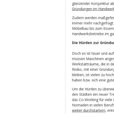
glänzender Konjunktur ab,
Gründungen im Handwer
Zudem werden maßgefertig
immer mehr nachgefragt. 
Möbelbau bis zum Essensb
Handwerksbetriebe im gan
Die Hürden zur Gründ
Doch es ist teuer und au
müssen Maschinen angesc
Werkstatträume, die in d
Risiko, mit einer Gründun
bleiben, ist vielen zu ho
haben bzw. sich eine gut
Um die Hürden zu überwin
den Städten ein neuer Tre
das Co-Working für viele F
Nomaden in vielen Berufsf
weiter durchstarten
), ent