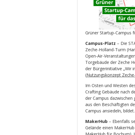
Grüner Startup-Campus f
Campus-Platz
– Die STA
Zeche-Holland-Turm (Hans
Open-Air-Veranstaltunge
Torgebäude der Zeche Ho
der Bürgerinitiative „Wir
(
Nutzungskonzept Zeche
Im Osten und Westen des
Crafting Gebäude nach d
der Campus dazwischen gl
aus den Beschäftigten der
Campus ansiedeln, bildet.
MakerHub
– Ebenfalls s
Gelände einen MakerHub e
MakerHub für Bochum
).