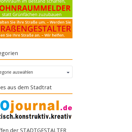
egorien
gorien
egorie auswählen
es aus dem Stadtrat
ffen der STADTGESTALTER