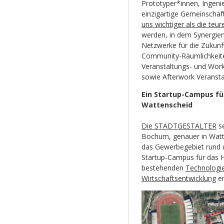
Prototyper*innen, Ingeni
einzigartige Gemeinschaft
uns wichtiger als die teu
werden, in dem Synergien
Netzwerke für die Zukun
Community-Räumlichkeite
Veranstaltungs- und Wor
sowie Afterwork Veransta
Ein Startup-Campus fü
Wattenscheid
Die STADTGESTALTER
se
Bochum, genauer in Watte
das Gewerbegebiet rund 
Startup-Campus für das 
bestehenden
Technologi
Wirtschaftsentwicklung
en