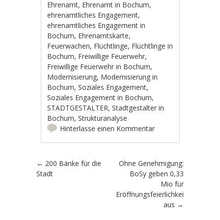
Ehrenamt
,
Ehrenamt in Bochum
,
ehrenamtliches Engagement
,
ehrenamtliches Engagement in
Bochum
,
Ehrenamtskarte
,
Feuerwachen
,
Flüchtlinge
,
Flüchtlinge in
Bochum
,
Freiwillige Feuerwehr
,
Freiwillige Feuerwehr in Bochum
,
Modernisierung
,
Modernisierung in
Bochum
,
Soziales Engagement
,
Soziales Engagement in Bochum
,
STADTGESTALTER
,
Stadtgestalter in
Bochum
,
Strukturanalyse
Hinterlasse einen Kommentar
Artikel-Navigation
←
200 Bänke für die
Ohne Genehmigung:
Stadt
BoSy geben 0,33
Mio für
Eröffnungsfeierlichkeiten
aus
→