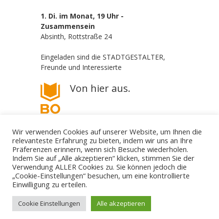
1. Di. im Monat, 19 Uhr -
Zusammensein
Absinth, Rottstraße 24
Eingeladen sind die STADTGESTALTER,
Freunde und Interessierte
Von hier aus.
Wir verwenden Cookies auf unserer Website, um Ihnen die
relevanteste Erfahrung zu bieten, indem wir uns an Ihre
Präferenzen erinnern, wenn sich Besuche wiederholen.
Indem Sie auf „Alle akzeptieren“ klicken, stimmen Sie der
Verwendung ALLER Cookies zu. Sie können jedoch die
„Cookie-Einstellungen“ besuchen, um eine kontrollierte
Die STADTGESTALTER - politisch aber parteilos
Einwilligung zu erteilen.
Gestalte deine Stadt. - Für Bürgerbeteiligung! - Gegen
Filz und Klüngel.
mail@die-stadtgestalter.de
Cookie Einstellungen
Alle akzeptieren
↑