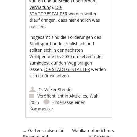
kaufen und aufstellen überfordert
Verwaltung
).
Die
STADTGESTALTER
werden weiter
drauf dringen, dass hier endlich was
passiert.
Insgesamt sind die Forderungen des
Stadtsportbundes realistisch und
sollten sich in der nächsten
Wahlperiode bis 2030 umsetzen oder
zumindest auf den Weg bringen
lassen.
Die STADTGESTALTER
werden
sich dafür einsetzen.
Dr. Volker Steude
Veröffentlicht in
Aktuelles
,
Wahl
2025
Hinterlasse einen
Kommentar
Artikel-Navigation
←
Gartenstraßen für
Wahlkampfberichterstattung
Bochum und
in Bochum –