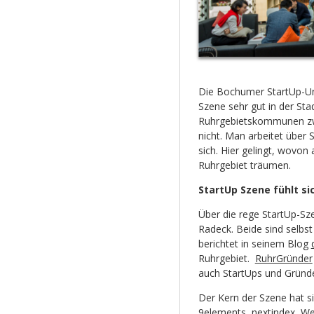
Die Bochumer StartUp-Un
Szene sehr gut in der Sta
Ruhrgebietskommunen zw
nicht. Man arbeitet über 
sich. Hier gelingt, wovo
Ruhrgebiet träumen.
StartUp Szene fühlt si
Über die rege StartUp-S
Radeck. Beide sind selbs
berichtet in seinem Blog
Ruhrgebiet.
RuhrGründer
auch StartUps und Gründ
Der Kern der Szene hat si
9elements
,
nextindex
,
We