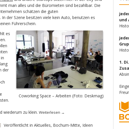
mmt man alles und die Büromieten sind bezahlbar. Die
Unternehmen schätzen die guten
jede
In der Szene besitzen viele kein Auto, benutzen es
und 
keinen Führerschein.
Hist
hlt es
jede
en.
Gru
llen
Hist
iten
 in
1. Di
lang
Zus
n der
Absin
och
Eing
Freun
ie
Coworking Space – Arbeiten (Foto: Deskmag)
sten.
nd wiederum zu klein.
Weiterlesen
→
Veröffentlicht in
Aktuelles
,
Bochum-Mitte
,
Ideen