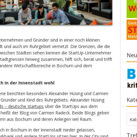
ternehmen und Gründer sind in einer noch kleinen
dt und auch im Ruhrgebiet vernetzt. Die Grenzen, die die
ischen Städten sehen kennen die StartUp-Unternehmer
Neu
Stadtgrenzen hinweg zusammen, hilft sich, berät und trifft
n andere Wirtschaftbereiche in Bochum und dem
ch in der Innenstadt wohl
zene berichten besonders Alexander Hüsing und Carmen
Kat
t Gründer und Kind des Ruhrgebiets. Alexander Hüsing
ds – deutsche startups
über die StartUps aus dem
heißt der Blog von Carmen Radeck. Beide Blogs geben
Kate
ern aus Bochum und deren Anliegen viel Raum.
Kat
ch in Bochum in der Innenstadt nieder gelassen,
Tre
rkbank
und andere StartUps sitzen hier. In der City sind