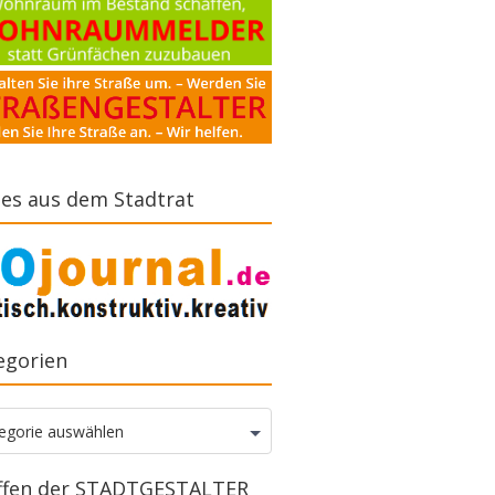
es aus dem Stadtrat
egorien
gorien
egorie auswählen
ffen der STADTGESTALTER