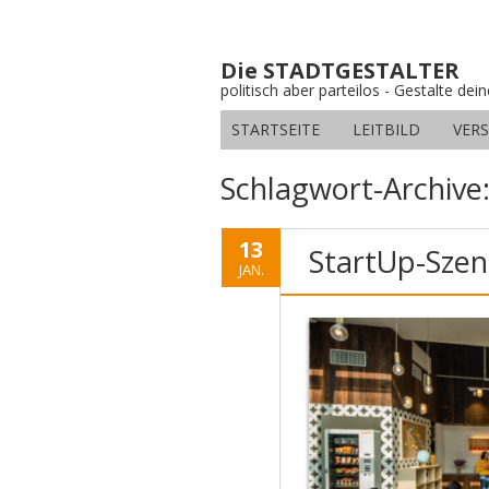
Die STADTGESTALTER
politisch aber parteilos - Gestalte dei
STARTSEITE
LEITBILD
VER
Schlagwort-Archive
13
StartUp-Szene
JAN.