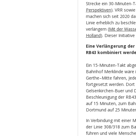
Strecke ein 30-Minuten-Tak
Perspektiven
). VRR sowie
machen sich seit 2020 daf
Linie erheblich zu beschl
verlängern (
Mit der Wasse
Holland
). Dieser Initiati
Eine Verlängerung der 
RB43 kombiniert werd
Ein 15-Minuten-Takt abge
Bahnhof Merklinde wäre i
Gerthe–Mitte fahren, Jede
fortgesetzt werden. Dor
Gelsenkirchen-Buer und
Beschleunigung der RB43 i
auf 15 Minuten, zum Bah
Dortmund auf 25 Minuten
In Verbindung mit einer 
der Linie 308/318 zum B
führen und viele Mensch