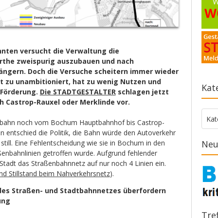
hnten versucht die Verwaltung die
erthe zweispurig auszubauen und nach
ängern. Doch die Versuche scheitern immer wieder
ist zu unambitioniert, hat zu wenig Nutzen und
Kat
Förderung.
Die STADTGESTALTER
schlagen jetzt
h Castrop-Rauxel oder Merklinde vor.
Kate
Kat
enbahn noch vom Bochum Hauptbahnhof bis Castrop-
n entschied die Politik, die Bahn würde den Autoverkehr
 still. Eine Fehlentscheidung wie sie in Bochum in den
Neu
aßenbahnlinien getroffen wurde. Aufgrund fehlender
Stadt das Straßenbahnnetz auf nur noch 4 Linien ein.
nd Stillstand beim Nahverkehrsnetz
).
des Straßen- und Stadtbahnnetzes überfordern
ung
Tre