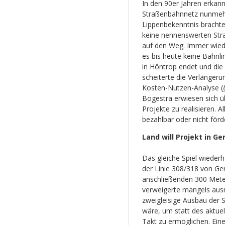
In den 90er Jahren erkannt
Straßenbahnnetz nunmehr
Lippenbekenntnis brachte
keine nennenswerten Str
auf den Weg. Immer wieder
es bis heute keine Bahnl
in Höntrop endet und die 
scheiterte die Verlängeru
Kosten-Nutzen-Analyse (
Bogestra erwiesen sich ü
Projekte zu realisieren. A
bezahlbar oder nicht förd
Land will Projekt in Ge
Das gleiche Spiel wiederh
der Linie 308/318 von Ger
anschließenden 300 Mete
verweigerte mangels aus
zweigleisige Ausbau der 
wäre, um statt des aktue
Takt zu ermöglichen. Ein