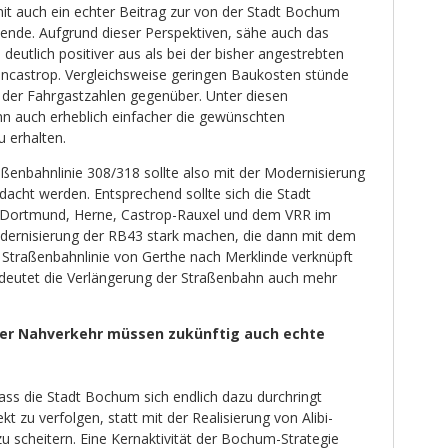
it auch ein echter Beitrag zur von der Stadt Bochum
ende. Aufgrund dieser Perspektiven, sähe auch das
deutlich positiver aus als bei der bisher angestrebten
ncastrop. Vergleichsweise geringen Baukosten stünde
 der Fahrgastzahlen gegenüber. Unter diesen
n auch erheblich einfacher die gewünschten
 erhalten.
aßenbahnlinie 308/318 sollte also mit der Modernisierung
cht werden. Entsprechend sollte sich die Stadt
ortmund, Herne, Castrop-Rauxel und dem VRR im
Modernisierung der RB43 stark machen, die dann mit dem
 Straßenbahnlinie von Gerthe nach Merklinde verknüpft
deutet die Verlängerung der Straßenbahn auch mehr
cher Nahverkehr müssen zukünftig auch echte
ass die Stadt Bochum sich endlich dazu durchringt
t zu verfolgen, statt mit der Realisierung von Alibi-
u scheitern. Eine Kernaktivität der Bochum-Strategie