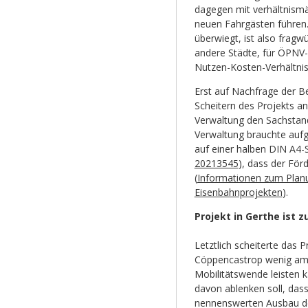
dagegen mit verhältnism
neuen Fahrgästen führen.
überwiegt, ist also fragw
andere Städte, für ÖPNV-
Nutzen-Kosten-Verhältni
Erst auf Nachfrage der B
Scheitern des Projekts ans
Verwaltung den Sachstand
Verwaltung brauchte auf
auf einer halben DIN A4-
20213545
), dass der För
(
Informationen zum Planu
Eisenbahnprojekten
).
Projekt in Gerthe ist 
Letztlich scheiterte das P
Cöppencastrop wenig ambi
Mobilitätswende leisten ka
davon ablenken soll, da
nennenswerten Ausbau d