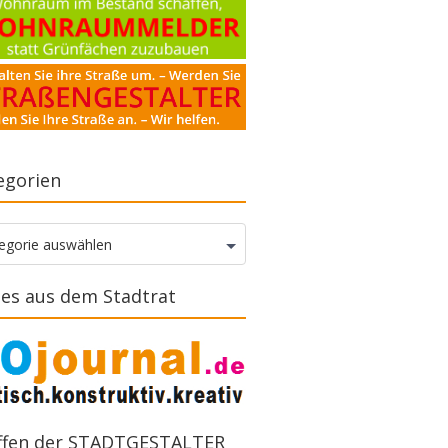
egorien
gorien
egorie auswählen
es aus dem Stadtrat
ffen der STADTGESTALTER