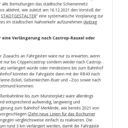
ber alle Bemühungen das städtische Schienennetz
s ablehnt, wie zuletzt am 16.12.2021 den Vorstoß der
d
STADTGESTALTER
” eine systematische Vorplanung zur
es im städtischen Nahverkehr aufzunehmen (
Antrag
nur eine Verlängerung nach Castrop-Rauxel oder
er Zuwachs an Fahrgästen wäre nur zu erwarten, wenn
cht nur bis Cöppencastrop sondern wieder nach Castrop-
latz verlängert würde oder mindestens bis zum Bahnhof
ahnhof könnten die Fahrgäste dann mit der RB43 nach
Wanne-Eickel, Gelsenkirchen-Buer und –Zoo sowie nach
Dortmund kommen.
aßenbahnlinie bis zum Münsterplatz wäre allerdings
und entsprechend aufwendig, langwierig und
ängerung zum Bahnhof Merklinde, wie bereits 2021 von
vorgeschlagen (
Zehn neue Linien für das Bochumer
ingegen vergleichsweise einfach zu realisieren. Die
um rund 3 km verlängert werden, damit die Fahrgäste