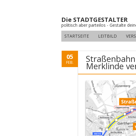
Die STADTGESTALTER
politisch aber parteilos - Gestalte dei
STARTSEITE
LEITBILD
VER
05
Straßenbahnli
FEB.
Merklinde ve