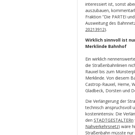
interessiert ist, sonst a
auszubauen, kommentarlo
Fraktion ”Die PARTEI un
Ausweitung des Bahnnetz
20213912
).
Wirklich sinnvoll ist 
Merklinde Bahnhof
Ein wirklich nennenswert
die Straßenbahnlinien ni
Rauxel bis zum Münsterp
Merklinde. Von diesem B
Castrop-Rauxel, Herne, 
Gladbeck, Dorsten und 
Die Verlängerung der Str
technisch anspruchsvoll 
kostenintensiv. Die Verl
den
STADTGESTALTERn
Nahverkehrsnetz
) wäre h
Straßenbahn müsste nur 