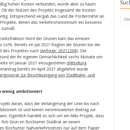
Suc
äßig hohen Kosten verbunden, würde aber zu kaum
 Ob der Nutzen des Projekts insgesamt die Kosten
ürdig. Entsprechend vergab das Land die Fördermittel an
Such
Projekte, denen das Verkehrsministerium ein besseres
s zumaß.
ezirksfraktion Nord der Grünen kam das erneute
 Licht. Bereits im Juli 2021 fragten die Grünen bei der
 des Projektes nach (
Anfrage: 20212208
). Die
grund der ihr eigenen Gemächlichkeit sechs Monate um
Seite im Januar 2021 einzugestehen (
Mitteilung
derantrag bereits im April 2021 abgelehnt wurde
ngsvorrat zur Beschleunigung von Stadtbahn- und
zu wenig ambitioniert
rojekt daran, dass die Verlängerung der Linie bis nach
tioniert ist und keinen nennenswerten Beitrag zur
nn. Eigentlich handelt es sich um ein Alibi-Projekt, dass
ss Rot-Grün im Bochumer Stadtrat an einem
es Bochumer Nahverkehrsnetzes nur auf dem Papier