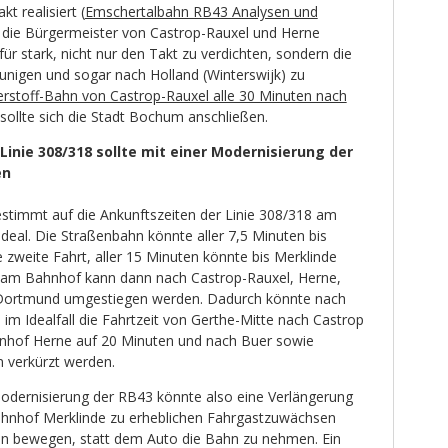
t realisiert (
Emschertalbahn RB43 Analysen und
 die Bürgermeister von Castrop-Rauxel und Herne
ür stark, nicht nur den Takt zu verdichten, sondern die
eunigen und sogar nach Holland (Winterswijk) zu
rstoff-Bahn von Castrop-Rauxel alle 30 Minuten nach
ve sollte sich die Stadt Bochum anschließen.
Linie 308/318 sollte mit einer Modernisierung der
en
stimmt auf die Ankunftszeiten der Linie 308/318 am
deal. Die Straßenbahn könnte aller 7,5 Minuten bis
 zweite Fahrt, aller 15 Minuten könnte bis Merklinde
t am Bahnhof kann dann nach Castrop-Rauxel, Herne,
 Dortmund umgestiegen werden. Dadurch könnte nach
m Idealfall die Fahrtzeit von Gerthe-Mitte nach Castrop
nhof Herne auf 20 Minuten und nach Buer sowie
 verkürzt werden.
Modernisierung der RB43 könnte also eine Verlängerung
ahnhof Merklinde zu erheblichen Fahrgastzuwächsen
en bewegen, statt dem Auto die Bahn zu nehmen. Ein