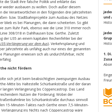
e die Stadt ihre falsche Politik und erklärte das
 wieder ausbauen zu wollen. Doch außer diesem
jede
n die Verantwortlichen in den folgenden drei Jahrzehnten
und 
aßen- bzw. Stadtbahnprojekte zum Ausbau des Netzes
Hist
 blieb es bei Planungen, die dann scheiterten. So gibt
inie zum Ruhr Park, ebenso wie die Linie 310 immer noch
jede
Linie 308/318 in Dahlhausen bzw. Gerthe. Zuletzt
Gru
ng der U35 an einem kapitalen Rechenfehler bei der
Hist
U35-Verlängerung vor dem Aus
). Verkehrsplanung und
ber Jahrzehnte als unfähig auch nur eines der genannten
1. Di
lle Planungen erwiesen sich als undurchführbar, nicht
Zus
erfähig.
Absin
rthe nicht fördern
Eing
olte sich jetzt beim beabsichtigten zweispurigen Ausbau
Freun
the-Mitte bis Haltestelle Schürbankstraße und der daran
r langen Verlängerung bis Cöppencastrop. Das Land
reichendem Nutzen die Förderung. Wobei der
Straßenbahnlinie bis Schürbankstraße durchaus sinnvoll
llen 15-Minuten-Taktes nach Gerthe einen 7,5-Minuten-
e Verlängerung ins Nichts nach Cöppencastrop wäre