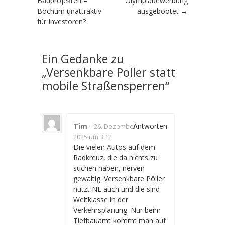
Bauprojekten –
Olympiabewerbung
Bochum unattraktiv
ausgebootet
→
für Investoren?
Ein Gedanke zu
„
Versenkbare Poller statt
mobile Straßensperren
“
Tim
-
Antworten
26. Dezember
2025 um 3:12
Die vielen Autos auf dem
Radkreuz, die da nichts zu
suchen haben, nerven
gewaltig. Versenkbare Pöller
nutzt NL auch und die sind
Weltklasse in der
Verkehrsplanung. Nur beim
Tiefbauamt kommt man auf