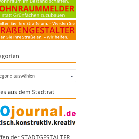
egorien
gorien
egorie auswählen
es aus dem Stadtrat
ffen der STADTGESTALTER