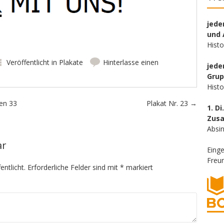
jede
und 
Hist
Veröffentlicht in
Plakate
Hinterlasse einen
jede
Gru
Hist
en 33
Plakat Nr. 23
→
1. Di
Zus
Absin
ar
Eing
Freun
entlicht.
Erforderliche Felder sind mit
*
markiert