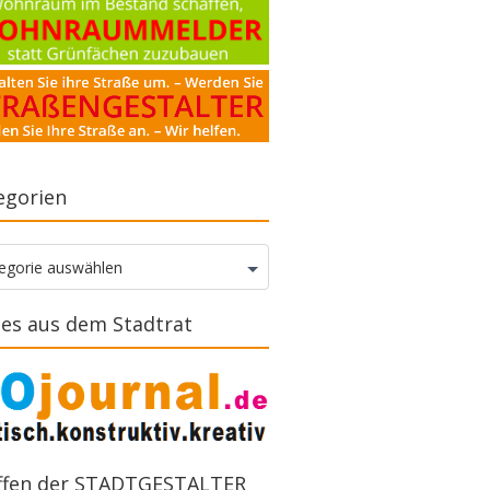
egorien
gorien
egorie auswählen
es aus dem Stadtrat
ffen der STADTGESTALTER