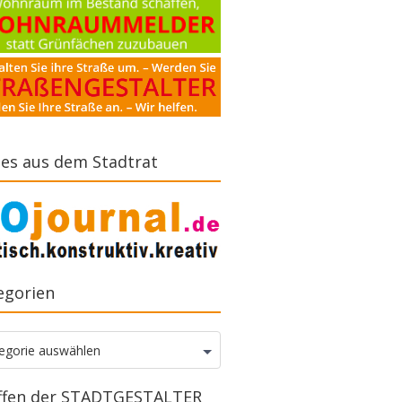
es aus dem Stadtrat
egorien
gorien
egorie auswählen
ffen der STADTGESTALTER