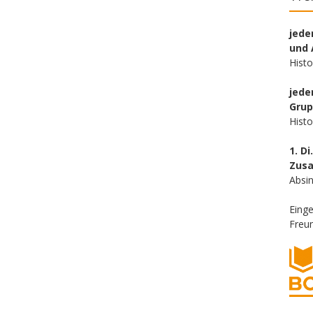
jede
und 
Hist
jede
Gru
Hist
1. Di
Zus
Absin
Eing
Freun