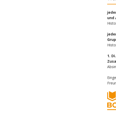
jede
und 
Hist
jede
Gru
Hist
1. Di
Zus
Absin
Eing
Freun