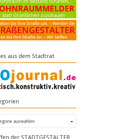
es aus dem Stadtrat
egorien
gorien
egorie auswählen
ffen der STADTGESTALTER